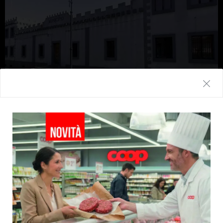
Intimidazione a Oppido Mamertina, il PD
della Piana si stringe attorno a
Margherita Mazzeo
Cronaca
5 Agosto 2026
Le iscritte e gli iscritti del Partito Democratico della Piana
di Gioia Tauro esprimono la loro solidarietàall’Avv.ta
Margherita Mazzeo,...