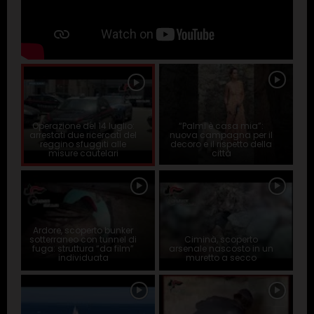
Operazione del 14 luglio:
“Palmi è casa mia”:
arrestati due ricercati del
nuova campagna per il
reggino sfuggiti alle
decoro e il rispetto della
misure cautelari
città
Ardore, scoperto bunker
sotterraneo con tunnel di
Ciminà, scoperto
fuga: struttura “da film”
arsenale nascosto in un
individuata
muretto a secco