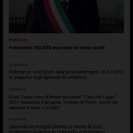
Politica
Polistena: 150.000 euro per le aree rurali
Cronaca
Polistena: notificati due provvedimenti di D.A.SPO.
in seguito agli episodi di violenza
Cultura
𝐆𝐢𝐨𝐢𝐚 𝐓𝐚𝐮𝐫𝐨 𝐯𝐢𝐧𝐜𝐞 𝐢𝐥 𝐁𝐚𝐧𝐝𝐨 𝐧𝐚𝐳𝐢𝐨𝐧𝐚𝐥𝐞 “𝐂𝐢𝐭𝐭𝐚̀ 𝐜𝐡𝐞 𝐋𝐞𝐠𝐠𝐞”
𝟐𝟎𝟐𝟓: 𝐟𝐢𝐧𝐚𝐧𝐳𝐢𝐚𝐭𝐨 𝐢𝐥 𝐩𝐫𝐨𝐠𝐞𝐭𝐭𝐨 “𝐋𝐞𝐭𝐭𝐮𝐫𝐞 𝐝𝐢 𝐏𝐨𝐫𝐭𝐨. 𝐒𝐭𝐨𝐫𝐢𝐞 𝐜𝐡𝐞
𝐮𝐧𝐢𝐬𝐜𝐨𝐧𝐨 𝐢𝐥 𝐦𝐚𝐫𝐞 𝐞 𝐥𝐚 𝐜𝐢𝐭𝐭𝐚̀”
Società
Quando la magia Disney si veste di jazz:
Valentina Gullace in concerto a Polistena