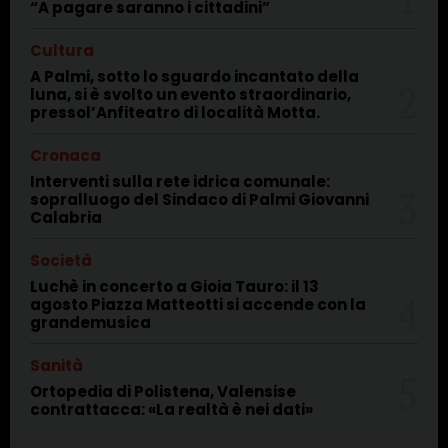
“A pagare saranno i cittadini”
Cultura
A Palmi, sotto lo sguardo incantato della
luna, si è svolto un evento straordinario,
pressol’Anfiteatro di località Motta.
Cronaca
Interventi sulla rete idrica comunale:
sopralluogo del Sindaco di Palmi Giovanni
Calabria
Società
Luchè in concerto a Gioia Tauro: il 13
agosto Piazza Matteotti si accende con la
grandemusica
Sanità
Ortopedia di Polistena, Valensise
contrattacca: «La realtà è nei dati»