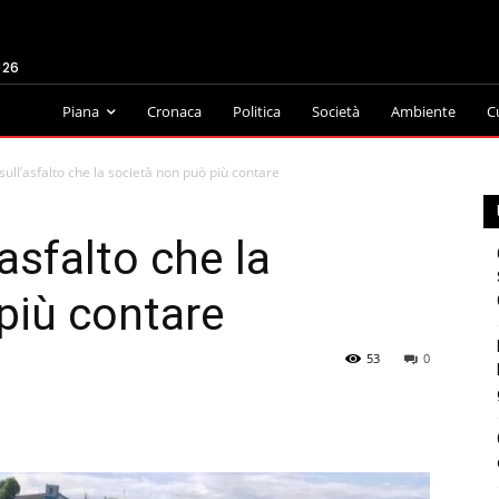
026
Piana
Cronaca
Politica
Società
Ambiente
C
sull’asfalto che la società non può più contare
’asfalto che la
più contare
53
0