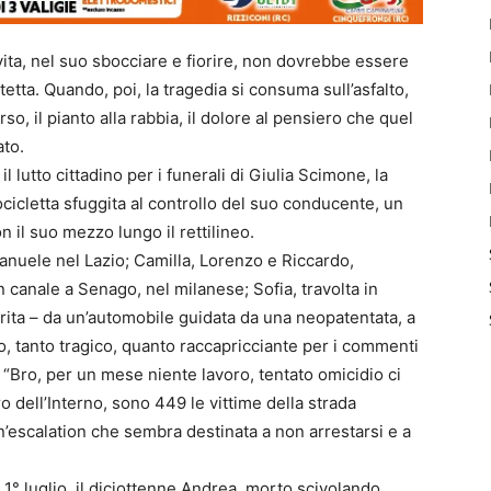
vita, nel suo sbocciare e fiorire, non dovrebbe essere
otetta. Quando, poi, la tragedia si consuma sull’asfalto,
rso, il pianto alla rabbia, il dolore al pensiero che quel
ato.
l lutto cittadino per i funerali di Giulia Scimone, la
cicletta sfuggita al controllo del suo conducente, un
 il suo mezzo lungo il rettilineo.
manuele nel Lazio; Camilla, Lorenzo e Riccardo,
un canale a Senago, nel milanese; Sofia, travolta in
rita – da un’automobile guidata da una neopatentata, a
o, tanto tragico, quanto raccapricciante per i commenti
 “Bro, per un mese niente lavoro, tentato omicidio ci
ro dell’Interno, sono 449 le vittime della strada
n’escalation che sembra destinata a non arrestarsi e a
il 1° luglio, il diciottenne Andrea, morto scivolando