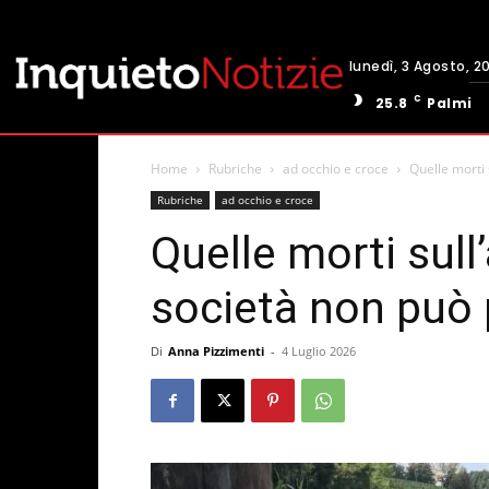
lunedì, 3 Agosto, 2
C
25.8
Palmi
Home
Rubriche
ad occhio e croce
Quelle morti 
Rubriche
ad occhio e croce
Quelle morti sull
società non può 
Di
Anna Pizzimenti
-
4 Luglio 2026