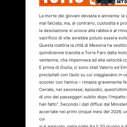
La morte dei giovani devasta e annienta: la 
mai falciata, ma, al contrario, custodita e pr
la desolazione si unisce alla rabbia e al rimo
sacrificio di vite avrebbe potuto essere evit
Questa mattina la città di Messina ha vestito i
quindicenne travolta a Torre Faro dalla moto
ventenne, che impennava ad alta velocità con
E prima di Giulia, ci sono stati Valerio ed E
precipitati con l’auto su cui viaggiavano in 
scooter con l’amica – rimasta gravemente fe
Ceriale, nel savonese; episodio, quest’ultim
di uno dei passeggeri subito dopo l’impatto:
han fatto”. Secondo i dati diffusi dal Ministe
accertate nei primi cinque mesi del 2026; u
cui
si è aggiunto, nella notte fra il 30 giugno e 