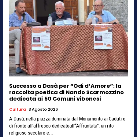
Successo a Dasà per “Odi d’Amore”: la
raccolta poetica di Nando Scarmozzino
dedicata ai 50 Comuni vibonesi
Cultura
3 Agosto 2026
A Dasà, nella piazza dominata dal Monumento ai Caduti e
di fronte all'affresco dedicatoall'“Affruntata”, un rito
religioso secolare e...