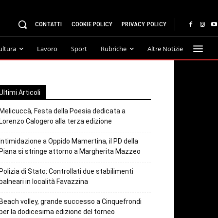
CONTATTI
COOKIE POLICY
PRIVACY POLICY
ultura
Lavoro
Sport
Rubriche
Altre Notizie
Ultimi Articoli
Melicuccà, Festa della Poesia dedicata a
Lorenzo Calogero alla terza edizione
Intimidazione a Oppido Mamertina, il PD della
Piana si stringe attorno a Margherita Mazzeo
Polizia di Stato: Controllati due stabilimenti
balneari in località Favazzina
Beach volley, grande successo a Cinquefrondi
per la dodicesima edizione del torneo