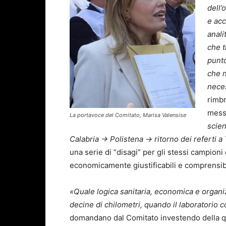
dell’
e acc
anali
che t
punto
che n
neces
rimbr
mess
La portavoce del Comitato, Marisa Valensise
scien
Calabria → Polistena → ritorno dei referti a
una serie di “disagi” per gli stessi campioni 
economicamente giustificabili e comprensibil
«Quale logica sanitaria, economica e organiz
decine di chilometri, quando il laboratorio
domandano dal Comitato investendo della q