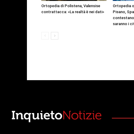
Ortopedia di Polistena, Valensise
Ortopedia o
contrattacca: «La realtà è nei dati»
Pisano, Spa
contestano 
saranno i ci