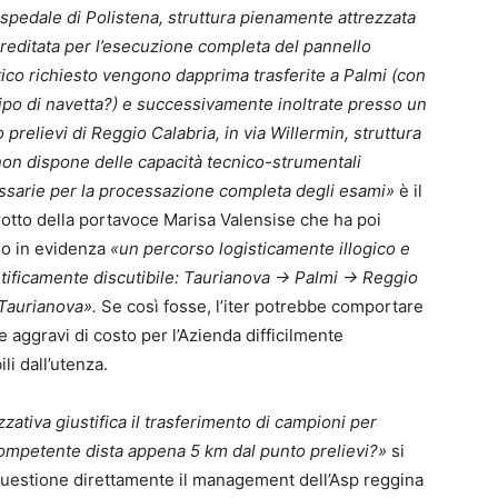
ospedale di Polistena, struttura pienamente attrezzata
reditata per l’esecuzione completa del pannello
tico richiesto vengono dapprima trasferite a Palmi (con
ipo di navetta?) e successivamente inoltrate presso un
 prelievi di Reggio Calabria, in via Willermin, struttura
on dispone delle capacità tecnico-strumentali
sarie per la processazione completa degli esami»
è il
otto della portavoce Marisa Valensise che ha poi
o in evidenza
«un percorso logisticamente illogico e
tificamente discutibile: Taurianova → Palmi → Reggio
 Taurianova».
Se così fosse, l’iter potrebbe comportare
e aggravi di costo per l’Azienda difficilmente
i dall’utenza.
zativa giustifica il trasferimento di campioni per
 competente dista appena 5 km dal punto prelievi?»
si
uestione direttamente il management dell’Asp reggina