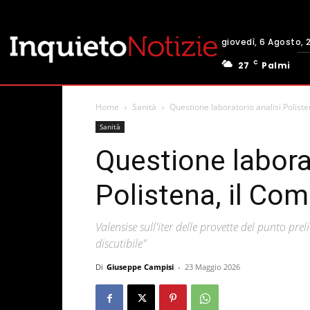
giovedì, 6 Agosto, 
C
27
Palmi
Home
Sanità
Questione laboratorio analisi Polist
Sanità
Questione laborat
Polistena, il Co
Valensise sull'iter delle provette del punto pre
discutibile"
Di
Giuseppe Campisi
-
23 Maggio 2026