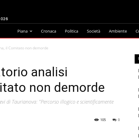
2026
Piana
Cronaca
Politica
Società
Ambiente
C
ena, il Comitato non demorde
orio analisi
mitato non demorde
lievi di Taurianova: "Percorso illogico e scientificamente
105
0