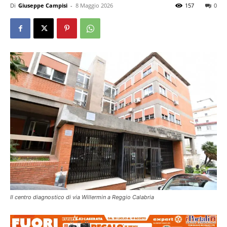
Di
Giuseppe Campisi
-
8 Maggio 2026
157
0
Il centro diagnostico di via Willermin a Reggio Calabria