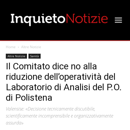
Home
Altre Notizie
Altre Notizie
Sanità
Il Comitato dice no alla
riduzione dell’operatività del
Laboratorio di Analisi del P.O.
di Polistena
Valensise: «Decisione tecnicamente discutibile,
scientificamente incomprensibile e organizzativamente
assurda»