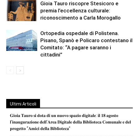
Gioia Tauro riscopre Stesicoro e
premia l’eccellenza culturale:
riconoscimento a Carla Morogallo
Ortopedia ospedale di Polistena.
Pisano, Spanò e Policaro contestano il
Comitato: “A pagare saranno i
cittadini”
Ultimi Articoli
𝐆𝐢𝐨𝐢𝐚 𝐓𝐚𝐮𝐫𝐨 𝐬𝐢 𝐝𝐨𝐭𝐚 𝐝𝐢 𝐮𝐧 𝐧𝐮𝐨𝐯𝐨 𝐬𝐩𝐚𝐳𝐢𝐨 𝐝𝐢𝐠𝐢𝐭𝐚𝐥𝐞: 𝐢𝐥 𝟏𝟖 𝐚𝐠𝐨𝐬𝐭𝐨
𝐥’𝐢𝐧𝐚𝐮𝐠𝐮𝐫𝐚𝐳𝐢𝐨𝐧𝐞 𝐝𝐞𝐥𝐥’𝐀𝐫𝐞𝐚 𝐃𝐢𝐠𝐢𝐭𝐚𝐥𝐞 𝐝𝐞𝐥𝐥𝐚 𝐁𝐢𝐛𝐥𝐢𝐨𝐭𝐞𝐜𝐚 𝐂𝐨𝐦𝐮𝐧𝐚𝐥𝐞 𝐞 𝐝𝐞𝐥
𝐩𝐫𝐨𝐠𝐞𝐭𝐭𝐨 “𝐀𝐦𝐢𝐜𝐢 𝐝𝐞𝐥𝐥𝐚 𝐁𝐢𝐛𝐥𝐢𝐨𝐭𝐞𝐜𝐚”