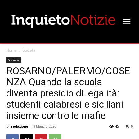
Home
Società
Società
ROSARNO/PALERMO/COSE
NZA Quando la scuola
diventa presidio di legalità:
studenti calabresi e siciliani
insieme contro le mafie
Di
redazione
-
8 Maggio 2026
45
0