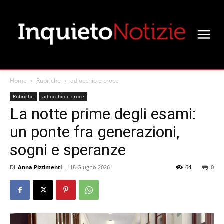
Home
Rubriche
ad occhio e croce
Rubriche
ad occhio e croce
La notte prime degli esami:
un ponte fra generazioni,
sogni e speranze
Di
Anna Pizzimenti
-
18 Giugno 2026
64
0