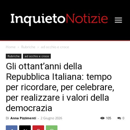
Home
Rubriche
ad occhio e croce
Rubriche
ad occhio e croce
Gli ottant’anni della
Repubblica Italiana: tempo
per ricordare, per celebrare,
per realizzare i valori della
democrazia
Di
Anna Pizzimenti
-
2 Giugno 2026
105
0