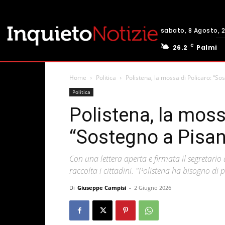
sabato, 8 Agosto, 
C
26.2
Palmi
Home
Politica
Polistena, la mossa di Policaro: “So
Politica
Polistena, la moss
“Sostegno a Pisan
Con una lettera aperta e firmata il segretario
raccolta i cittadini. "Polistena ha bisogno di p
Di
Giuseppe Campisi
-
2 Giugno 2026