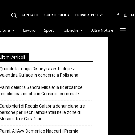
CONTATTI
COOKIE POLICY
PRIVACY POLICY
ultura
Lavoro
Sport
Rubriche
Altre Notizie
Ultimi Articoli
Quando la magia Disney si veste di jazz:
Valentina Gullace in concerto a Polistena
Palmi celebra Sandra Misale: la ricercatrice
oncologica accolta in Consiglio comunale.
Carabinieri di Reggio Calabria denunciano tre
persone per illeciti ambientali nelle zone di
Mosorrofa e Cataforio
Palmi, All’Avv. Domenico Naccari il Premio