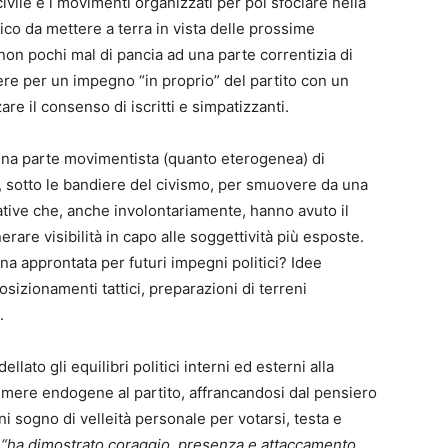
ivile e i movimenti organizzati per poi sfociare nella
co da mettere a terra in vista delle prossime
non pochi mal di pancia ad una parte correntizia di
gere per un impegno “in proprio” del partito con un
re il consenso di iscritti e simpatizzanti.
à una parte movimentista (quanto eterogenea) di
, sotto le bandiere del civismo, per smuovere da una
iative che, anche involontariamente, hanno avuto il
erare visibilità in capo alle soggettività più esposte.
na approntata per futuri impegni politici? Idee
sizionamenti tattici, preparazioni di terreni
à.
lato gli equilibri politici interni ed esterni alla
himere endogene al partito, affrancandosi dal pensiero
 sogno di velleità personale per votarsi, testa e
e
“ha dimostrato coraggio, presenza e attaccamento