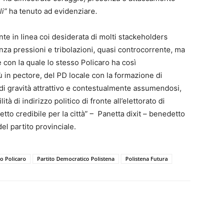
li”
ha tenuto ad evidenziare.
te in linea coi desiderata di molti stackeholders
enza pressioni e tribolazioni, quasi controcorrente, ma
 e con la quale lo stesso Policaro ha così
iù in pectore, del PD locale con la formazione di
 di gravità attrattivo e contestualmente assumendosi,
tà di indirizzo politico di fronte all’elettorato di
tto credibile per la città” – Panetta dixit – benedetto
el partito provinciale.
o Policaro
Partito Democratico Polistena
Polistena Futura