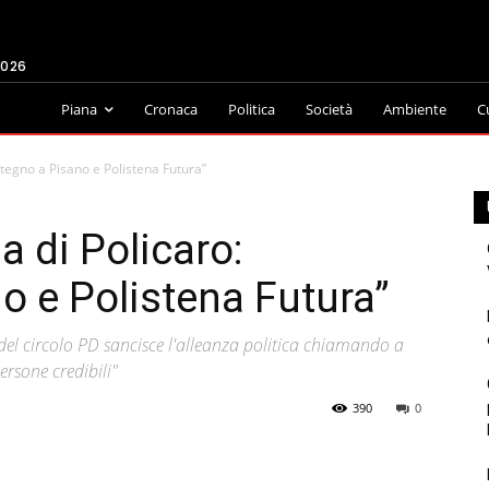
2026
Piana
Cronaca
Politica
Società
Ambiente
C
stegno a Pisano e Polistena Futura”
a di Policaro:
o e Polistena Futura”
 del circolo PD sancisce l'alleanza politica chiamando a
ersone credibili"
390
0