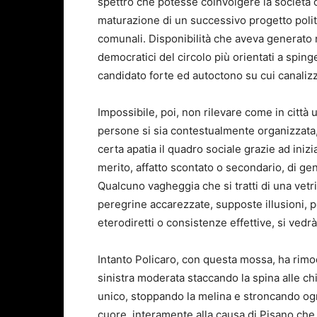
spettro che potesse coinvolgere la società c
maturazione di un successivo progetto politi
comunali. Disponibilità che aveva generato 
democratici del circolo più orientati a spin
candidato forte ed autoctono su cui canalizza
Impossibile, poi, non rilevare come in citt
persone si sia contestualmente organizzata
certa apatia il quadro sociale grazie ad iniz
merito, affatto scontato o secondario, di gen
Qualcuno vagheggia che si tratti di una vetri
peregrine accarezzate, supposte illusioni, po
eterodiretti o consistenze effettive, si vedr
Intanto Policaro, con questa mossa, ha rimodel
sinistra moderata staccando la spina alle c
unico, stoppando la melina e stroncando ogni
cuore, interamente alla causa di Pisano ch