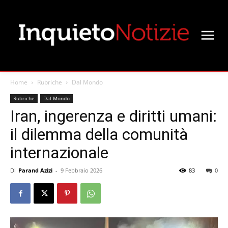
Home
Rubriche
Dal Mondo
Rubriche
Dal Mondo
Iran, ingerenza e diritti umani:
il dilemma della comunità
internazionale
Di
Parand Azizi
-
9 Febbraio 2026
83
0