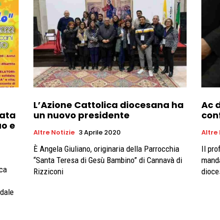
L’Azione Cattolica diocesana ha
Ac 
nata
un nuovo presidente
con
o e
Altre Notizie
3 Aprile 2020
Altre
È Angela Giuliano, originaria della Parrocchia
Il pr
“Santa Teresa di Gesù Bambino” di Cannavà di
manda
ica
Rizziconi
dioce
idale