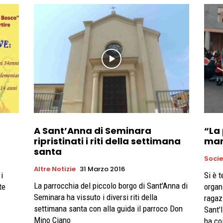
A Sant’Anna di Seminara
“La 
ripristinati i riti della settimana
mar
santa
Soci
Altre Notizie
31 Marzo 2016
i
Si è 
La parrocchia del piccolo borgo di Sant'Anna di
te
organ
Seminara ha vissuto i diversi riti della
ragaz
settimana santa con alla guida il parroco Don
Sant'
Mino Ciano
ha co