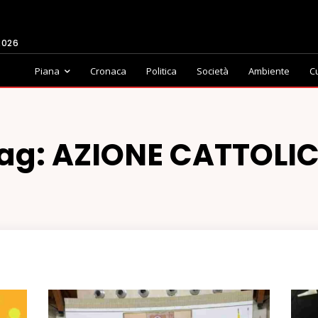
2026
Piana
Cronaca
Politica
Società
Ambiente
C
ag:
AZIONE CATTOLI