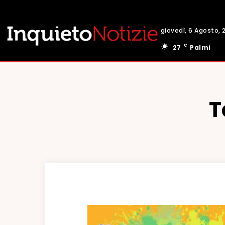
giovedì, 6 Agosto, 
C
27
Palmi
T