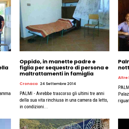
Oppido, in manette padre e
Pal
ella
figlia per sequestro di persona e
not
maltrattamenti in famiglia
Altre
Cronaca
24 Settembre 2014
PALMI
gramma
PALMI - Avrebbe trascorso gli ultimi tre anni
Palaz
della sua vita rinchiusa in una camera da letto,
rigua
in condizioni...