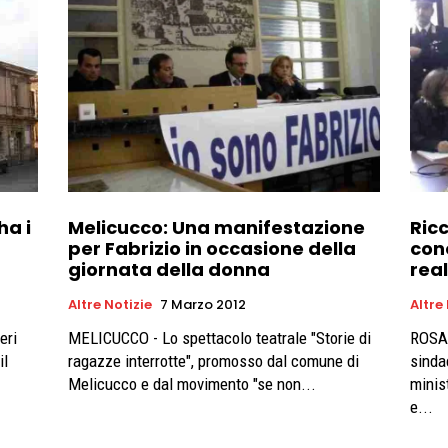
ha i
Melicucco: Una manifestazione
Ric
per Fabrizio in occasione della
con
giornata della donna
rea
Altre Notizie
7 Marzo 2012
Altre
eri
MELICUCCO - Lo spettacolo teatrale "Storie di
ROSAR
il
ragazze interrotte", promosso dal comune di
sinda
Melicucco e dal movimento "se non...
minis
e...