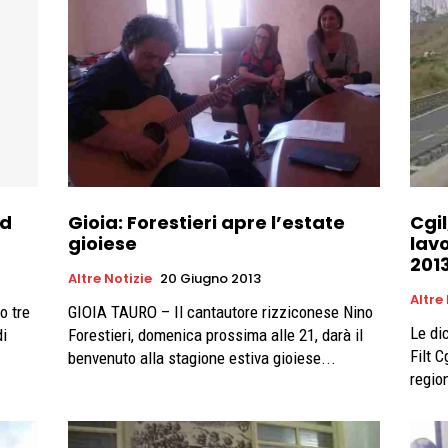
ad
Gioia: Forestieri apre l’estate
Cgil
gioiese
lavo
201
Altre Notizie
20 Giugno 2013
Altre
o tre
GIOIA TAURO – Il cantautore rizziconese Nino
Le di
di
Forestieri, domenica prossima alle 21, darà il
Filt C
benvenuto alla stagione estiva gioiese...
region