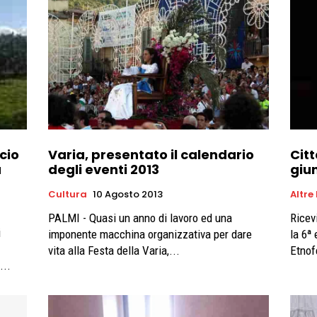
cio
Varia, presentato il calendario
Cit
a
degli eventi 2013
giu
Cultura
10 Agosto 2013
Altre
PALMI - Quasi un anno di lavoro ed una
Ricev
i
imponente macchina organizzativa per dare
la 6ª
vita alla Festa della Varia,...
Etnof
...