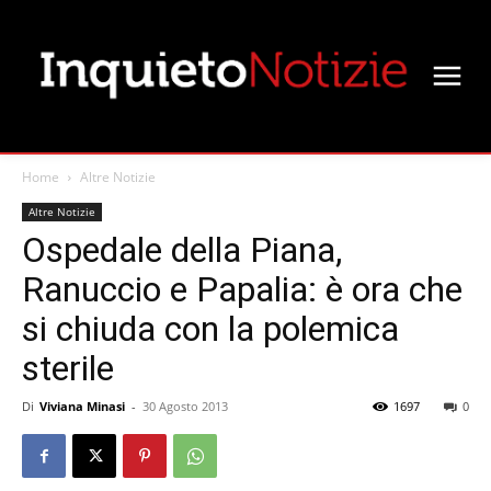
Home
Altre Notizie
Altre Notizie
Ospedale della Piana,
Ranuccio e Papalia: è ora che
si chiuda con la polemica
sterile
Di
Viviana Minasi
-
30 Agosto 2013
1697
0