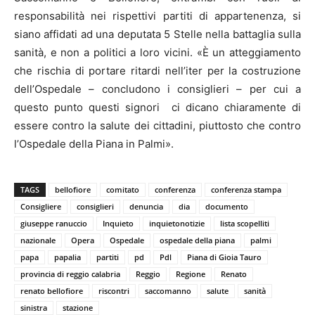
responsabilità nei rispettivi partiti di appartenenza, si
siano affidati ad una deputata 5 Stelle nella battaglia sulla
sanità, e non a politici a loro vicini. «È un atteggiamento
che rischia di portare ritardi nell’iter per la costruzione
dell’Ospedale – concludono i consiglieri – per cui a
questo punto questi signori ci dicano chiaramente di
essere contro la salute dei cittadini, piuttosto che contro
l’Ospedale della Piana in Palmi».
TAGS
bellofiore
comitato
conferenza
conferenza stampa
Consigliere
consiglieri
denuncia
dia
documento
giuseppe ranuccio
Inquieto
inquietonotizie
lista scopelliti
nazionale
Opera
Ospedale
ospedale della piana
palmi
papa
papalia
partiti
pd
Pdl
Piana di Gioia Tauro
provincia di reggio calabria
Reggio
Regione
Renato
renato bellofiore
riscontri
saccomanno
salute
sanità
sinistra
stazione