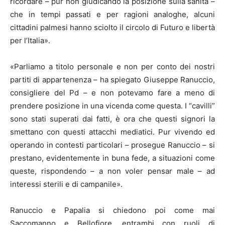
ricordare – pur non giudicando la posizione sulla sanità –
che in tempi passati e per ragioni analoghe, alcuni
cittadini palmesi hanno sciolto il circolo di Futuro e libertà
per l’Italia».
«Parliamo a titolo personale e non per conto dei nostri
partiti di appartenenza – ha spiegato Giuseppe Ranuccio,
consigliere del Pd – e non potevamo fare a meno di
prendere posizione in una vicenda come questa. I “cavilli”
sono stati superati dai fatti, è ora che questi signori la
smettano con questi attacchi mediatici. Pur vivendo ed
operando in contesti particolari – prosegue Ranuccio – si
prestano, evidentemente in buna fede, a situazioni come
queste, rispondendo – a non voler pensar male – ad
interessi sterili e di campanile».
Ranuccio e Papalia si chiedono poi come mai
Saccomanno e Bellofiore, entrambi con ruoli di