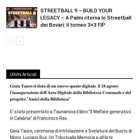
STREETBALL 9 – BUILD YOUR
LEGACY – A Palmi ritorna lo Streetball
dei Bovari: il torneo 3×3 FIP
Ultimi Articoli
𝐆𝐢𝐨𝐢𝐚 𝐓𝐚𝐮𝐫𝐨 𝐬𝐢 𝐝𝐨𝐭𝐚 𝐝𝐢 𝐮𝐧 𝐧𝐮𝐨𝐯𝐨 𝐬𝐩𝐚𝐳𝐢𝐨 𝐝𝐢𝐠𝐢𝐭𝐚𝐥𝐞: 𝐢𝐥 𝟏𝟖 𝐚𝐠𝐨𝐬𝐭𝐨
𝐥’𝐢𝐧𝐚𝐮𝐠𝐮𝐫𝐚𝐳𝐢𝐨𝐧𝐞 𝐝𝐞𝐥𝐥’𝐀𝐫𝐞𝐚 𝐃𝐢𝐠𝐢𝐭𝐚𝐥𝐞 𝐝𝐞𝐥𝐥𝐚 𝐁𝐢𝐛𝐥𝐢𝐨𝐭𝐞𝐜𝐚 𝐂𝐨𝐦𝐮𝐧𝐚𝐥𝐞 𝐞 𝐝𝐞𝐥
𝐩𝐫𝐨𝐠𝐞𝐭𝐭𝐨 “𝐀𝐦𝐢𝐜𝐢 𝐝𝐞𝐥𝐥𝐚 𝐁𝐢𝐛𝐥𝐢𝐨𝐭𝐞𝐜𝐚”
E’ stato presentato a Taurianova il libro:“Il Welfare generativo
in Calabria” di Francesco Rao.
Gioia Tauro, cerimonia di Intitolazione e Svelatura del Busto di
Mons. Luciano Bux: Un Tributoalla Memoria e all’Arte