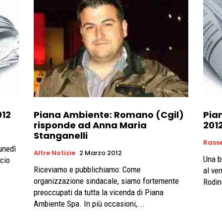
012
Piana Ambiente: Romano (Cgil)
Pia
risponde ad Anna Maria
201
Stanganelli
Rass
unedì
Altre Notizie
2 Marzo 2012
Una b
ucio
Riceviamo e pubblichiamo: Come
al ven
organizzazione sindacale, siamo fortemente
Rodin
preoccupati da tutta la vicenda di Piana
Ambiente Spa. In più occasioni,...