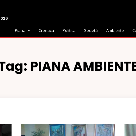
2026
Piana
Cronaca
Politica
Società
Ambiente
C
Tag:
PIANA AMBIENT