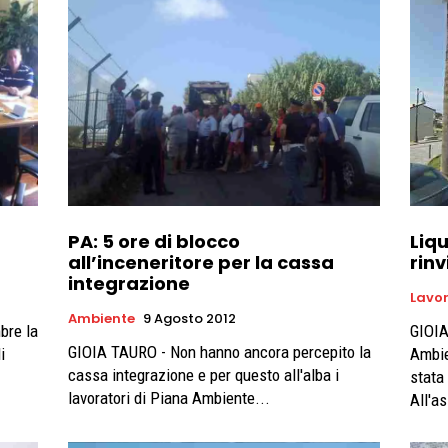
PA: 5 ore di blocco
Liq
all’inceneritore per la cassa
rin
integrazione
Lavo
Ambiente
9 Agosto 2012
bre la
GIOIA
GIOIA TAURO - Non hanno ancora percepito la
i
Ambie
cassa integrazione e per questo all'alba i
stata
lavoratori di Piana Ambiente...
All'a