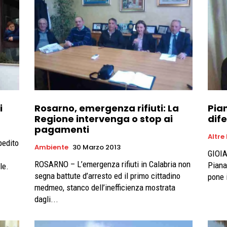
i
Rosarno, emergenza rifiuti: La
Pia
Regione intervenga o stop ai
dife
pagamenti
Altre
pedito
Ambiente
30 Marzo 2013
GIOIA
ROSARNO – L’emergenza rifiuti in Calabria non
Piana
le.
segna battute d’arresto ed il primo cittadino
pone i
medmeo, stanco dell’inefficienza mostrata
dagli...