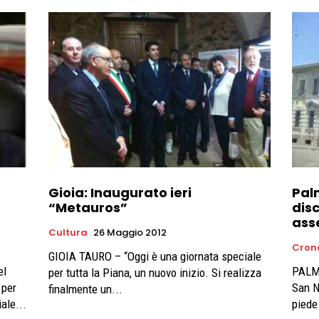
Gioia: Inaugurato ieri
Pal
“Metauros”
disc
asse
Cultura
26 Maggio 2012
Cron
GIOIA TAURO – “Oggi è una giornata speciale
el
PALMI
per tutta la Piana, un nuovo inizio. Si realizza
 per
San Ni
finalmente un...
ale...
piede 