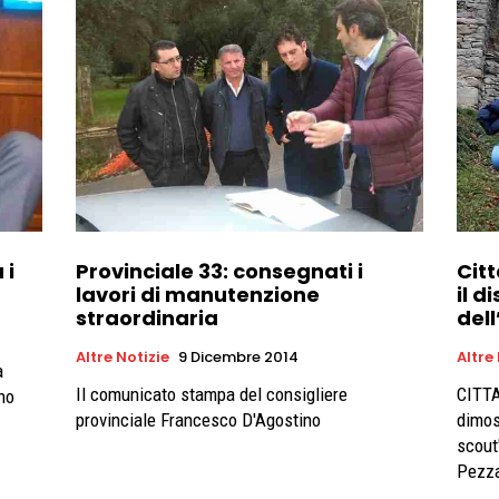
 i
Provinciale 33: consegnati i
Cit
lavori di manutenzione
il d
straordinaria
del
Altre Notizie
9 Dicembre 2014
Altre
à
Il comunicato stampa del consigliere
CITTA
no
provinciale Francesco D'Agostino
dimos
scout". Sono durissime le parol
Pezza