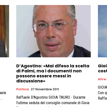
D’Agostino: «Mai difeso la scelta
Gio
di Palmi, ma i documenti non
cos
possono essere messi in
Altre
discussione»
GIOIA
Politica
27 Novembre 2011
faele
Con q
Raffaele D'Agostino GIOIA TAURO - Durante
...
Raffae
l'ultima seduta del consiglio comunale di Gioia