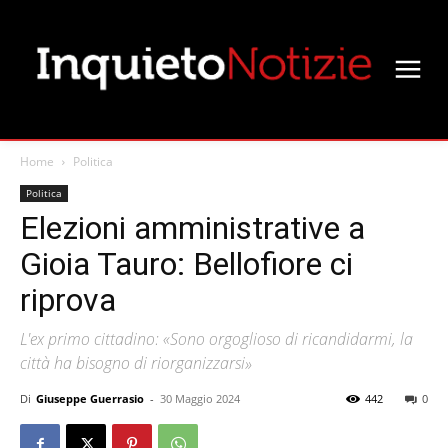
Home
Politica
Politica
Elezioni amministrative a
Gioia Tauro: Bellofiore ci
riprova
L'ex primo cittadino: «Sono orgoglioso di ricandidarmi, la
città ha bisogno di riorganizzarsi»
Di
Giuseppe Guerrasio
-
30 Maggio 2024
442
0