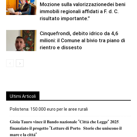
Mozione sulla valorizzazionedei beni
immobili regionali affidati a F. d. C.
risultato importante.”
Cinquefrondi, debito idrico da 4,6
milioni: il Comune al bivio tra piano di
rientro e dissesto
Ultimi Articoli
Polistena: 150.000 euro per le aree rurali
𝐆𝐢𝐨𝐢𝐚 𝐓𝐚𝐮𝐫𝐨 𝐯𝐢𝐧𝐜𝐞 𝐢𝐥 𝐁𝐚𝐧𝐝𝐨 𝐧𝐚𝐳𝐢𝐨𝐧𝐚𝐥𝐞 “𝐂𝐢𝐭𝐭𝐚̀ 𝐜𝐡𝐞 𝐋𝐞𝐠𝐠𝐞” 𝟐𝟎𝟐𝟓:
𝐟𝐢𝐧𝐚𝐧𝐳𝐢𝐚𝐭𝐨 𝐢𝐥 𝐩𝐫𝐨𝐠𝐞𝐭𝐭𝐨 “𝐋𝐞𝐭𝐭𝐮𝐫𝐞 𝐝𝐢 𝐏𝐨𝐫𝐭𝐨. 𝐒𝐭𝐨𝐫𝐢𝐞 𝐜𝐡𝐞 𝐮𝐧𝐢𝐬𝐜𝐨𝐧𝐨 𝐢𝐥
𝐦𝐚𝐫𝐞 𝐞 𝐥𝐚 𝐜𝐢𝐭𝐭𝐚̀”