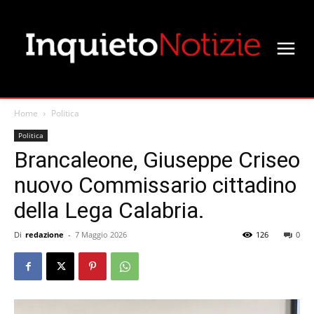
Home
Politica
Politica
Brancaleone, Giuseppe Criseo
nuovo Commissario cittadino
della Lega Calabria.
Di
redazione
-
7 Maggio 2026
126
0