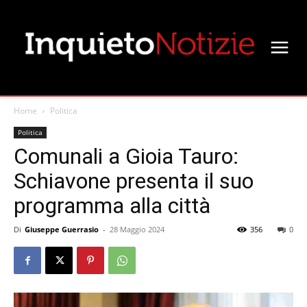
Home
Politica
Politica
Comunali a Gioia Tauro:
Schiavone presenta il suo
programma alla città
Di
Giuseppe Guerrasio
-
28 Maggio 2024
356
0