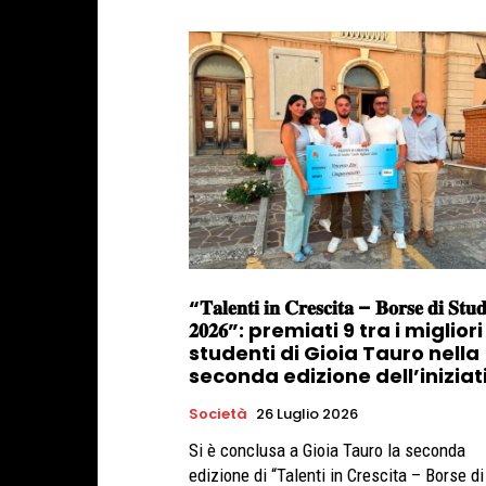
“𝐓𝐚𝐥𝐞𝐧𝐭𝐢 𝐢𝐧 𝐂𝐫𝐞𝐬𝐜𝐢𝐭𝐚 – 𝐁𝐨𝐫𝐬𝐞 𝐝𝐢 𝐒𝐭𝐮𝐝
𝟐𝟎𝟐𝟔”: premiati 9 tra i migliori
studenti di Gioia Tauro nella
seconda edizione dell’iniziat
Società
26 Luglio 2026
Si è conclusa a Gioia Tauro la seconda
edizione di “Talenti in Crescita – Borse di