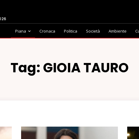
2026
Piana
Cronaca
Politica
Società
Ambiente
C
Tag:
GIOIA TAURO