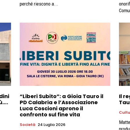
perché riescono a...
onori
Comun
dini
“Liberi Subito”: a Gioia Tauro il
Il r
ù….
PD Calabria e l’Associazione
Tau
Luca Coscioni aprono il
Cult
confronto sul fine vita
Matte
Società
24 Luglio 2026
produt