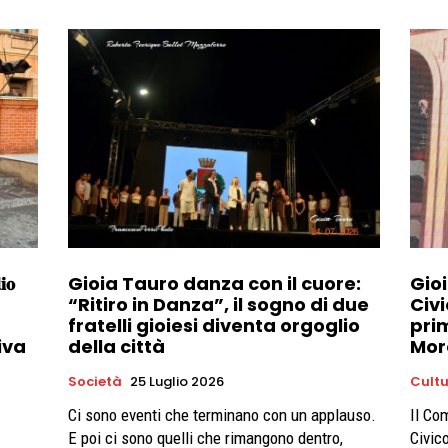
𝐢𝐨
Gioia Tauro danza con il cuore:
Gio
“Ritiro in Danza”, il sogno di due
Civi
fratelli gioiesi diventa orgoglio
pri
iva
della città
Mor
Società
25 Luglio 2026
Cult
Ci sono eventi che terminano con un applauso.
Il Co
E poi ci sono quelli che rimangono dentro,
Civico