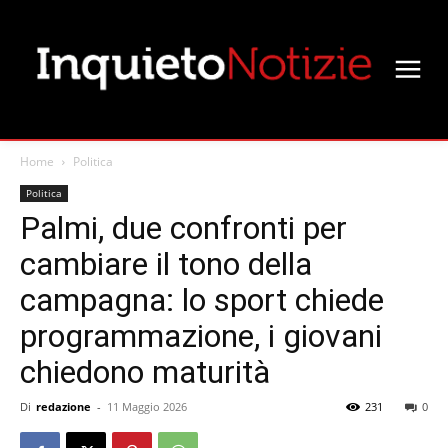
Home
Politica
Politica
Palmi, due confronti per
cambiare il tono della
campagna: lo sport chiede
programmazione, i giovani
chiedono maturità
Di
redazione
-
11 Maggio 2026
231
0