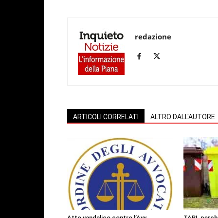
redazione
ARTICOLI CORRELATI
ALTRO DALL'AUTORE
Atto vandalico contro l’Avv.
TARI, perch