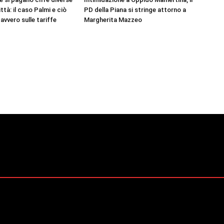
ittà: il caso Palmi e ciò
PD della Piana si stringe attorno a
avvero sulle tariffe
Margherita Mazzeo