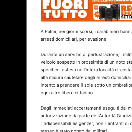
A Palmi, nei giorni scorsi, i carabinieri han
arresti domiciliari, per evasione.
Durante un servizio di perlustrazione, i mili
veicolo sospetto in prossimità di un noto st
specifico, esteso nell’intera località circos
alla misura cautelare degli arresti domiciliar
intento a prendere il sole sotto un ombrell
ogni altro libero cittadino.
Dagli immediati accertamenti eseguiti dai m
autorizzazione da parte dell’Autorità Giudizi
“indispensabili esigenze”, non rientranti di 
stesso è stato notato dai militari.