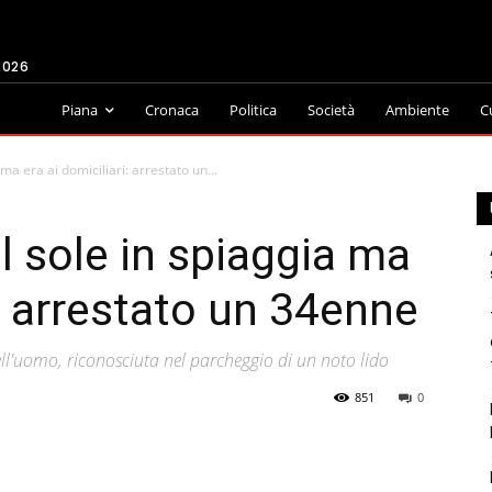
2026
Piana
Cronaca
Politica
Società
Ambiente
C
ma era ai domiciliari: arrestato un...
l sole in spiaggia ma
i: arrestato un 34enne
dell'uomo, riconosciuta nel parcheggio di un noto lido
851
0