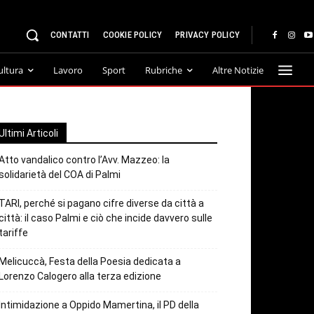
CONTATTI
COOKIE POLICY
PRIVACY POLICY
ultura
Lavoro
Sport
Rubriche
Altre Notizie
Ultimi Articoli
Atto vandalico contro l’Avv. Mazzeo: la
solidarietà del COA di Palmi
TARI, perché si pagano cifre diverse da città a
città: il caso Palmi e ciò che incide davvero sulle
tariffe
Melicuccà, Festa della Poesia dedicata a
Lorenzo Calogero alla terza edizione
Intimidazione a Oppido Mamertina, il PD della