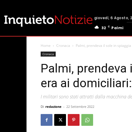
giovedì, 6 Agosto, 
C
32
Palmi
Home
Cronaca
Palmi, prendeva il sole in spiaggia 
Cronaca
Palmi, prendeva i
era ai domiciliar
I militari sono stati attratti dalla macchina 
Di
redazione
-
22 Settembre 2022