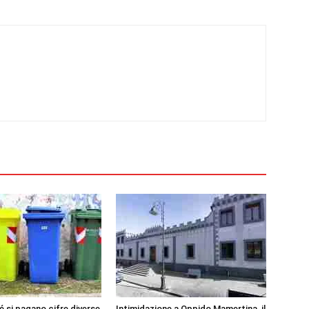
é si pagano cifre diverse
Intimidazione a Oppido Mamertina, il