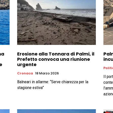
na
Erosione alla Tonnara di Palmi, il
Palm
Prefetto convoca una riunione
inc
le
urgente
Polit
Cronaca
18 Marzo 2026
Il po
Balneari in allarme: “Serve chiarezza per la
conten
stagione estiva”
l’amm
azion