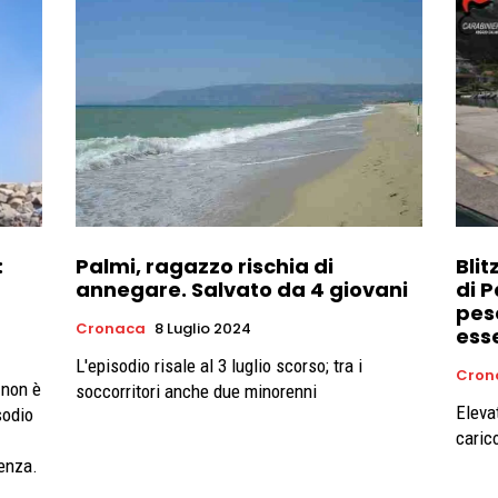
:
Palmi, ragazzo rischia di
Blit
annegare. Salvato da 4 giovani
di P
pes
Cronaca
8 Luglio 2024
ess
L'episodio risale al 3 luglio scorso; tra i
Cron
 non è
soccorritori anche due minorenni
Eleva
sodio
caric
genza.