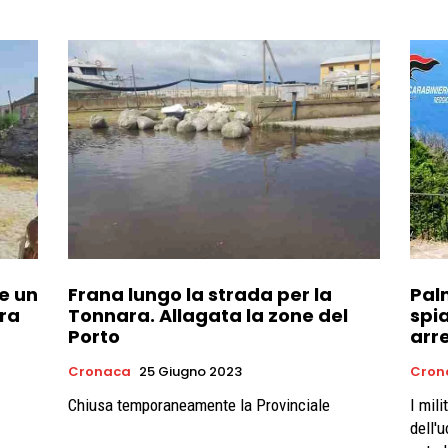
re un
Frana lungo la strada per la
Palm
ara
Tonnara. Allagata la zone del
spia
Porto
arr
Cronaca
25 Giugno 2023
Cron
Chiusa temporaneamente la Provinciale
I mili
dell'