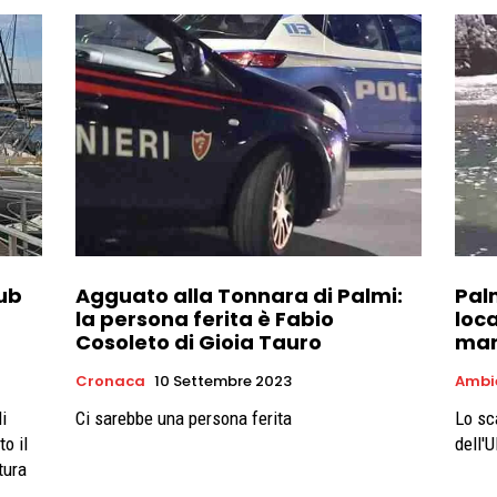
lub
Agguato alla Tonnara di Palmi:
Palm
la persona ferita è Fabio
loc
Cosoleto di Gioia Tauro
mar
Cronaca
10 Settembre 2023
Ambi
i
Ci sarebbe una persona ferita
Lo sc
to il
dell'U
tura