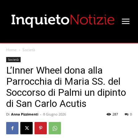
Home
Società
Società
L’Inner Wheel dona alla
Parrocchia di Maria SS. del
Soccorso di Palmi un dipinto
di San Carlo Acutis
Di
Anna Pizzimenti
-
8 Giugno 2026
287
0