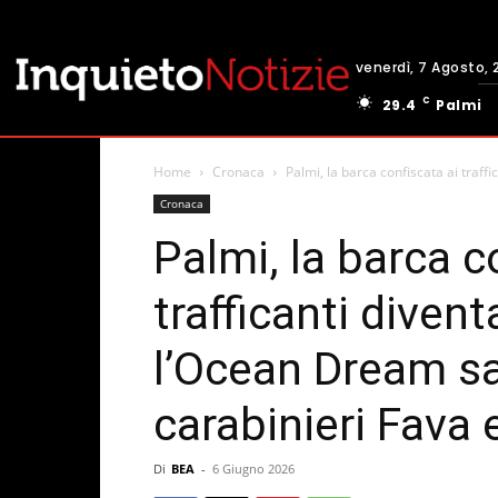
venerdì, 7 Agosto, 
C
29.4
Palmi
Home
Cronaca
Palmi, la barca confiscata ai traffi
Cronaca
Palmi, la barca c
trafficanti divent
l’Ocean Dream sar
carabinieri Fava 
Di
BEA
-
6 Giugno 2026