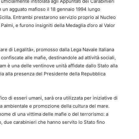
 ufficialmente intitolata agli Appuntati dei Carabinieri
n un agguato mafioso il 18 gennaio 1994 lungo
 Scilla. Entrambi prestarono servizio proprio al Nucleo
almi, e furono insigniti della Medaglia d’oro al Valor
Mare di Legalità», promosso dalla Lega Navale Italiana
i confiscate alle mafie, destinandole ad attività sociali,
m è una delle ventinove unità affidate dallo Stato alla
tia alla presenza del Presidente della Repubblica
co di esseri umani, sarà ora utilizzata per iniziative di
ela ambientale e promozione della cultura del mare.
l nome di una vittima delle mafie o del terrorismo: a
o, due carabinieri che hanno servito lo Stato fino