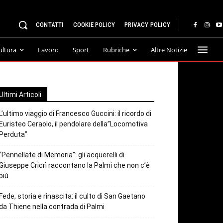
CONTATTI
COOKIE POLICY
PRIVACY POLICY
ultura
Lavoro
Sport
Rubriche
Altre Notizie
Ultimi Articoli
L’ultimo viaggio di Francesco Guccini: il ricordo di
Euristeo Ceraolo, il pendolare della”Locomotiva
Perduta”
“Pennellate di Memoria”: gli acquerelli di
Giuseppe Cricrì raccontano la Palmi che non c’è
più
Fede, storia e rinascita: il culto di San Gaetano
da Thiene nella contrada di Palmi