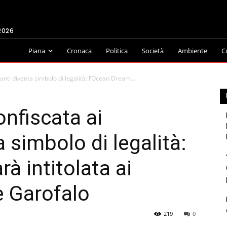
2026
Piana
Cronaca
Politica
Società
Ambiente
C
canti diventa simbolo di legalità: l’Ocean Dream...
onfiscata ai
a simbolo di legalità:
à intitolata ai
e Garofalo
219
0