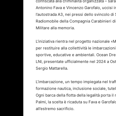
confiscata alla criminalità organizzata – sarà
Antonino Fava e Vincenzo Garofalo, uccisi i
l’autostrada A3, nei pressi dello svincolo di
Radiomobile della Compagnia Carabinieri di P
Militare alla memoria.
L’iniziativa rientra nel progetto nazionale «
per restituire alla collettività le imbarcazion
sportive, educative e ambientali. Ocean Drea
LNI, presentate ufficialmente nel 2024 a Os
Sergio Mattarella.
L’imbarcazione, un tempo impiegata nel traffi
formazione nautica, inclusione sociale, tut
Ogni barca della flotta della legalità porta i
Palmi, la scelta è ricaduta su Fava e Garofal
all’estremo sacrificio.