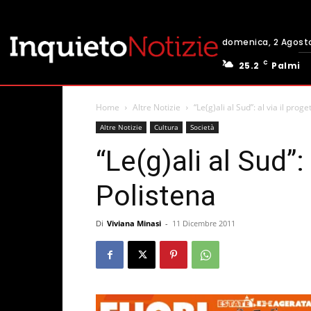
domenica, 2 Agost
C
25.2
Palmi
Home
Altre Notizie
“Le(g)ali al Sud”: al via il prog
Altre Notizie
Cultura
Società
“Le(g)ali al Sud”: 
Polistena
Di
Viviana Minasi
-
11 Dicembre 2011