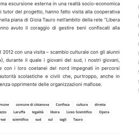
prima escursione esterna in una realtà socio-economica
i tutor del progetto, hanno fatto visita alla cooperativa
 nella piana di Gioia Tauro nell’ambito della rete “Libera
nno avuto il coraggio di gestire beni confiscati alla
el 2012 con una visita – scambio culturale con gli alunni
), durante il quale i giovani del sud, i nostri giovani,
e con i loro coetanei del nord impegnati in percorsi
utorità scolastiche e civili che, purtroppo, anche in
senza opprimente delle organizzazioni mafiose.
omune
comune di cittanova
Confisca
cultura
diretta
azzo
Laruffa
legalità
libera
Liceo Scientifico
Opera
real
scientifico
sud
sul
tagli
Tauro