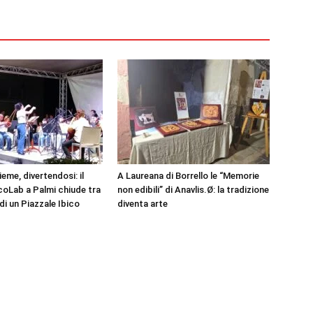
eme, divertendosi: il
A Laureana di Borrello le “Memorie
oLab a Palmi chiude tra
non edibili” di Anavlis.Ø: la tradizione
 di un Piazzale Ibico
diventa arte