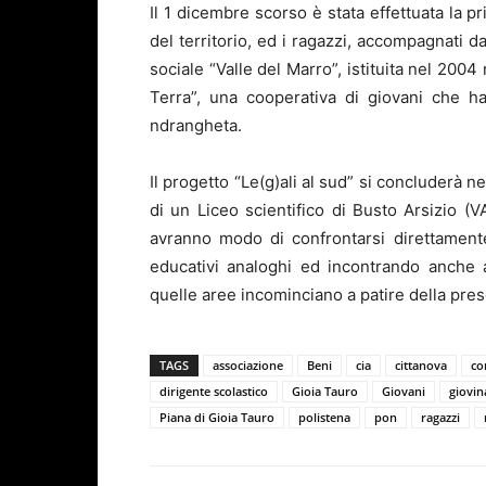
Il 1 dicembre scorso è stata effettuata la 
del territorio, ed i ragazzi, accompagnati da
sociale “Valle del Marro”, istituita nel 2004
Terra”, una cooperativa di giovani che ha
ndrangheta.
Il progetto “Le(g)ali al sud” si concluderà n
di un Liceo scientifico di Busto Arsizio (VA
avranno modo di confrontarsi direttament
educativi analoghi ed incontrando anche a
quelle aree incominciano a patire della pre
TAGS
associazione
Beni
cia
cittanova
c
dirigente scolastico
Gioia Tauro
Giovani
giovin
Piana di Gioia Tauro
polistena
pon
ragazzi