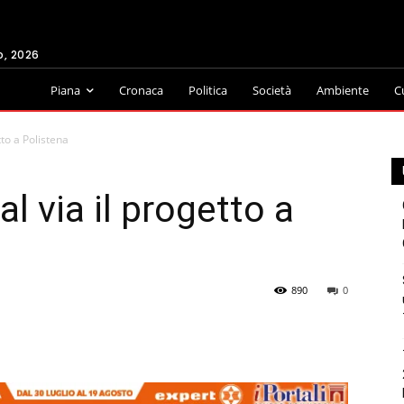
o, 2026
Piana
Cronaca
Politica
Società
Ambiente
C
etto a Polistena
al via il progetto a
890
0