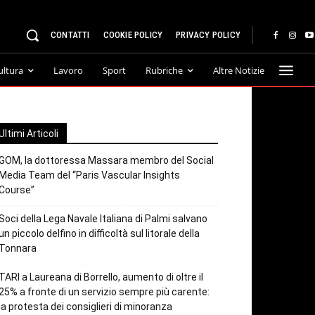
CONTATTI
COOKIE POLICY
PRIVACY POLICY
ultura
Lavoro
Sport
Rubriche
Altre Notizie
Ultimi Articoli
GOM, la dottoressa Massara membro del Social
Media Team del “Paris Vascular Insights
Course”
Soci della Lega Navale Italiana di Palmi salvano
un piccolo delfino in difficoltà sul litorale della
Tonnara
TARI a Laureana di Borrello, aumento di oltre il
25% a fronte di un servizio sempre più carente:
la protesta dei consiglieri di minoranza