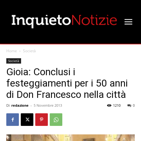
Home
Società
Società
Gioia: Conclusi i
festeggiamenti per i 50 anni
di Don Francesco nella città
Di
redazione
-
5 Novembre 2013
1210
0