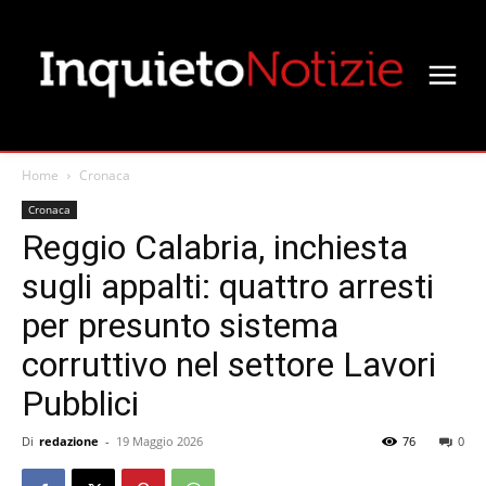
Home
Cronaca
Cronaca
Reggio Calabria, inchiesta
sugli appalti: quattro arresti
per presunto sistema
corruttivo nel settore Lavori
Pubblici
Di
redazione
-
19 Maggio 2026
76
0