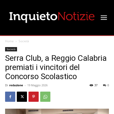
Home
Società
Società
Serra Club, a Reggio Calabria
premiati i vincitori del
Concorso Scolastico
Di
redazione
-
19 Maggio 2026
37
0