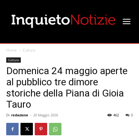
Home
Cultura
Cultura
Domenica 24 maggio aperte
al pubblico tre dimore
storiche della Piana di Gioia
Tauro
Di
redazione
-
20 Maggio 2026
462
0