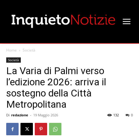
Home
Società
Società
La Varia di Palmi verso
l’edizione 2026: arriva il
sostegno della Città
Metropolitana
Di
redazione
-
19 Maggio 2026
132
0