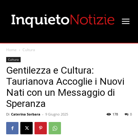
Home
Cultura
Cultura
Gentilezza e Cultura:
Taurianova Accoglie i Nuovi
Nati con un Messaggio di
Speranza
Di
Caterina Sorbara
-
9 Giugno 2025
178
0