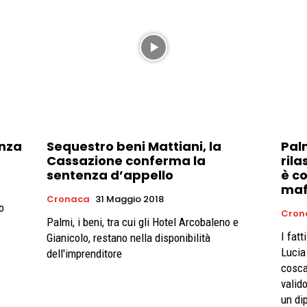
anza
Sequestro beni Mattiani, la
Palm
Cassazione conferma la
rila
sentenza d’appello
è c
maf
Cronaca
31 Maggio 2018
o
Cron
Palmi, i beni, tra cui gli Hotel Arcobaleno e
I fat
Gianicolo, restano nella disponibilità
Lucia
dell'imprenditore
cosca
valid
un di