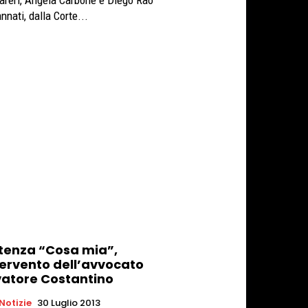
reri, Angela Carbone e Diego Rao
nnati, dalla Corte...
tenza “Cosa mia”,
tervento dell’avvocato
vatore Costantino
 Notizie
30 Luglio 2013