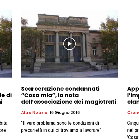
Scarcerazione condannati
App
e di
“Cosa mia”, la nota
l’im
i
dell’associazione dei magistrati
clan
Altre Notizie
16 Giugno 2016
Cron
bita
"Il vero problema sono le condizioni di
Cinqu
ore
precarietà in cui ci troviamo a lavorare"
nel p
'Cosa