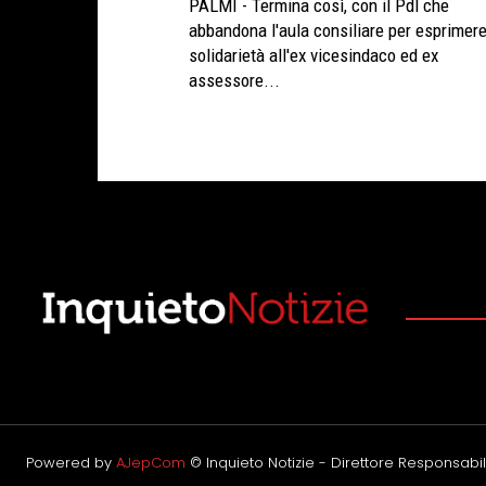
PALMI - Termina così, con il Pdl che
abbandona l'aula consiliare per esprimer
solidarietà all'ex vicesindaco ed ex
assessore...
Powered by
AJepCom
© Inquieto Notizie - Direttore Responsabile