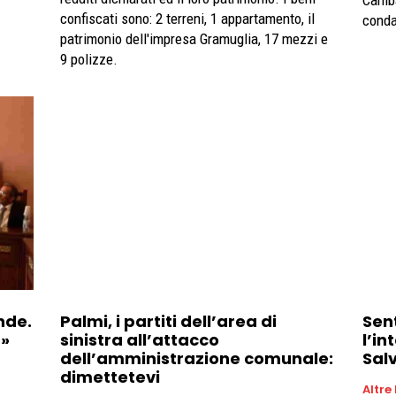
Camba
confiscati sono: 2 terreni, 1 appartamento, il
conda
patrimonio dell'impresa Gramuglia, 17 mezzi e
9 polizze.
nde.
Palmi, i partiti dell’area di
Sen
a»
sinistra all’attacco
l’in
dell’amministrazione comunale:
Sal
dimettetevi
Altre