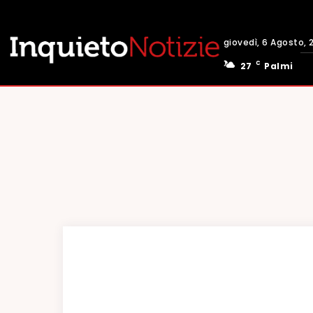
giovedì, 6 Agosto, 
C
27
Palmi