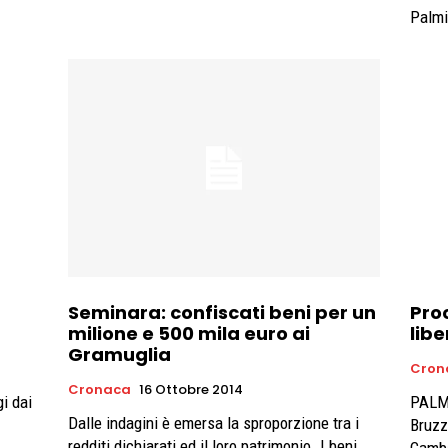
Palmi
Seminara: confiscati beni per un
Pro
milione e 500 mila euro ai
libe
Gramuglia
Cron
Cronaca
16 Ottobre 2014
gi dai
PALMI
Dalle indagini è emersa la sproporzione tra i
Bruzz
redditi dichiarati ed il loro patrimonio. I beni