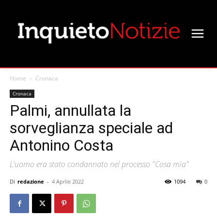
Home
Cronaca
Cronaca
Palmi, annullata la
sorveglianza speciale ad
Antonino Costa
L'uomo era stato condannato nel processo "Cosa mia"
Di
redazione
-
4 Aprile 2022
1094
0