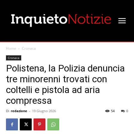
Home
Cronaca
Cronaca
Polistena, la Polizia denuncia
tre minorenni trovati con
coltelli e pistola ad aria
compressa
Di
redazione
-
19 Giugno 2026
54
0