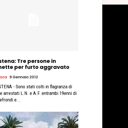
stena: Tre persone in
ette per furto aggravato
aca
9 Gennaio 2012
TENA - Sono stati colti in flagranza di
 e arrestati L.N. e A.F. entrambi 19enni di
efrondi e...