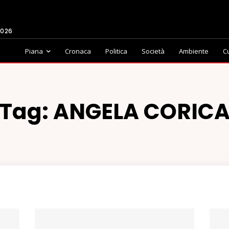
2026
Piana
Cronaca
Politica
Società
Ambiente
C
Tag:
ANGELA CORIC