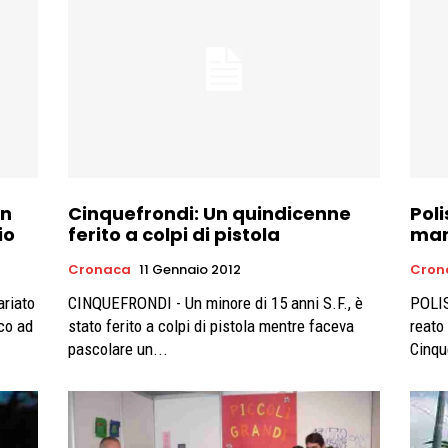
un
Cinquefrondi: Un quindicenne
Poli
io
ferito a colpi di pistola
man
Cronaca
11 Gennaio 2012
Cron
riato
CINQUEFRONDI - Un minore di 15 anni S.F., è
POLIS
co ad
stato ferito a colpi di pistola mentre faceva
reato
pascolare un...
Cinqu