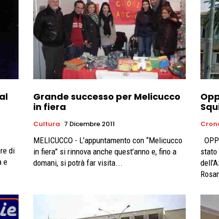
al
Grande successo per Melicucco
Opp
in fiera
Squi
Cultura
7 Dicembre 2011
Cron
MELICUCCO - L’appuntamento con “Melicucco
OPPIDO MAMERTINA - È stata denunciata, in
re di
in fiera” si rinnova anche quest’anno e, fino a
stato 
a e
domani, si potrà far visita...
dell’
Rosan