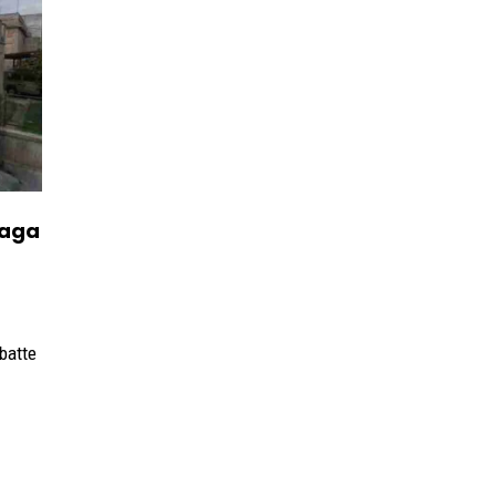
paga
batte