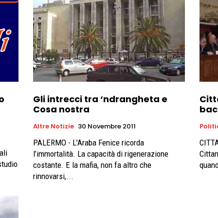
o
Gli intrecci tra ‘ndrangheta e
Cit
Cosa nostra
bac
Altre Notizie
30 Novembre 2011
Polit
PALERMO - L’Araba Fenice ricorda
CITTA
ali
l’immortalità. La capacità di rigenerazione
Citta
studio
costante. E la mafia, non fa altro che
quand
rinnovarsi,...