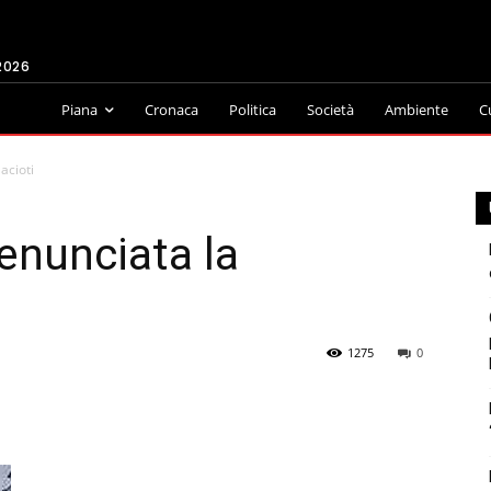
2026
Piana
Cronaca
Politica
Società
Ambiente
C
acioti
enunciata la
1275
0