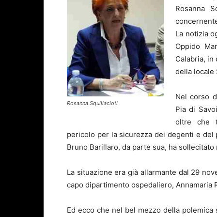
Rosanna Sq
concernente 
La notizia o
Oppido Mam
Calabria, in
della locale
Nel corso de
Rosanna Squillacioti
Pia di Savoi
oltre che t
pericolo per la sicurezza dei degenti e del p
Bruno Barillaro, da parte sua, ha sollecitato 
La situazione era già allarmante dal 29 nov
capo dipartimento ospedaliero, Annamaria Ros
Ed ecco che nel bel mezzo della polemica su