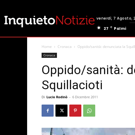
venerdì, 7 Agosto, 
C
27
Palmi
Home
Cronaca
Oppido/sanità: denunciata la Squill
Cronaca
Oppido/sanità: d
Squillacioti
Di
Lucio Rodinò
-
6 Dicembre 2011