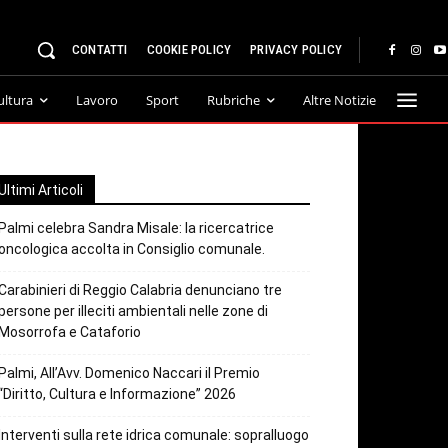
CONTATTI
COOKIE POLICY
PRIVACY POLICY
ultura
Lavoro
Sport
Rubriche
Altre Notizie
Ultimi Articoli
Palmi celebra Sandra Misale: la ricercatrice
oncologica accolta in Consiglio comunale.
Carabinieri di Reggio Calabria denunciano tre
persone per illeciti ambientali nelle zone di
Mosorrofa e Cataforio
Palmi, All’Avv. Domenico Naccari il Premio
“Diritto, Cultura e Informazione” 2026
Interventi sulla rete idrica comunale: sopralluogo