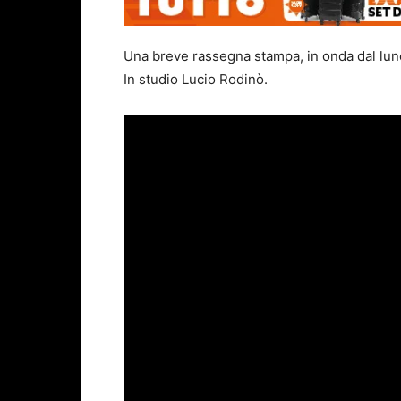
Una breve rassegna stampa, in onda dal luned
In studio Lucio Rodinò.