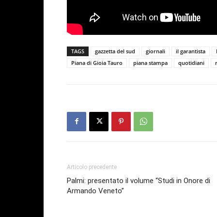
TAGS
gazzetta del sud
giornali
il garantista
Piana di Gioia Tauro
piana stampa
quotidiani
Articolo precedente
Palmi: presentato il volume “Studi in Onore di
Armando Veneto”