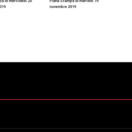
a di mercoledì 20
Piana Stampa di martedì 19
019
novembre 2019