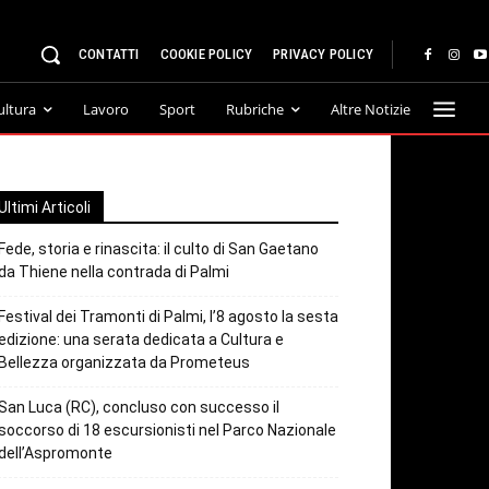
CONTATTI
COOKIE POLICY
PRIVACY POLICY
ultura
Lavoro
Sport
Rubriche
Altre Notizie
Ultimi Articoli
Fede, storia e rinascita: il culto di San Gaetano
da Thiene nella contrada di Palmi
Festival dei Tramonti di Palmi, l’8 agosto la sesta
edizione: una serata dedicata a Cultura e
Bellezza organizzata da Prometeus
San Luca (RC), concluso con successo il
soccorso di 18 escursionisti nel Parco Nazionale
dell’Aspromonte