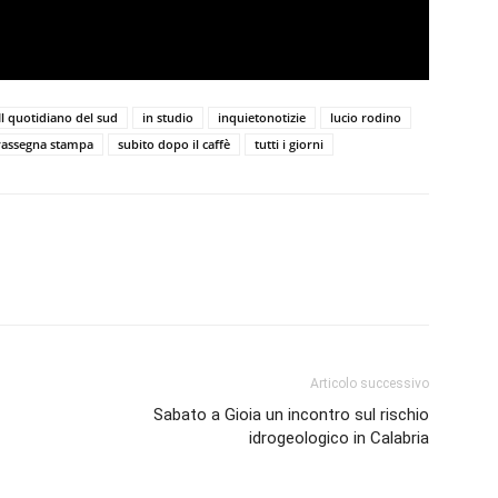
Il quotidiano del sud
in studio
inquietonotizie
lucio rodino
rassegna stampa
subito dopo il caffè
tutti i giorni
Articolo successivo
Sabato a Gioia un incontro sul rischio
idrogeologico in Calabria