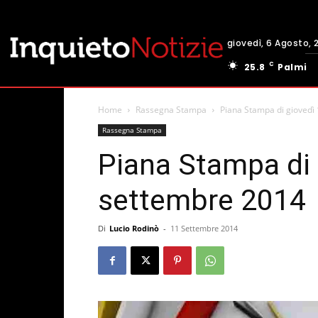
giovedì, 6 Agosto, 
C
25.8
Palmi
Home
Rassegna Stampa
Piana Stampa di giovedì
Rassegna Stampa
Piana Stampa di 
settembre 2014
Di
Lucio Rodinò
-
11 Settembre 2014