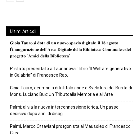
Ultimi Articoli
𝐆𝐢𝐨𝐢𝐚 𝐓𝐚𝐮𝐫𝐨 𝐬𝐢 𝐝𝐨𝐭𝐚 𝐝𝐢 𝐮𝐧 𝐧𝐮𝐨𝐯𝐨 𝐬𝐩𝐚𝐳𝐢𝐨 𝐝𝐢𝐠𝐢𝐭𝐚𝐥𝐞: 𝐢𝐥 𝟏𝟖 𝐚𝐠𝐨𝐬𝐭𝐨
𝐥’𝐢𝐧𝐚𝐮𝐠𝐮𝐫𝐚𝐳𝐢𝐨𝐧𝐞 𝐝𝐞𝐥𝐥’𝐀𝐫𝐞𝐚 𝐃𝐢𝐠𝐢𝐭𝐚𝐥𝐞 𝐝𝐞𝐥𝐥𝐚 𝐁𝐢𝐛𝐥𝐢𝐨𝐭𝐞𝐜𝐚 𝐂𝐨𝐦𝐮𝐧𝐚𝐥𝐞 𝐞 𝐝𝐞𝐥
𝐩𝐫𝐨𝐠𝐞𝐭𝐭𝐨 “𝐀𝐦𝐢𝐜𝐢 𝐝𝐞𝐥𝐥𝐚 𝐁𝐢𝐛𝐥𝐢𝐨𝐭𝐞𝐜𝐚”
E’ stato presentato a Taurianova il libro:“Il Welfare generativo
in Calabria” di Francesco Rao.
Gioia Tauro, cerimonia di Intitolazione e Svelatura del Busto di
Mons. Luciano Bux: Un Tributoalla Memoria e all’Arte
Palmi: al via la nuova interconnessione idrica. Un passo
decisivo dopo anni di disagi
Palmi, Marco Ottaviani protgonista al Mausoleo di Francesco
Cilea