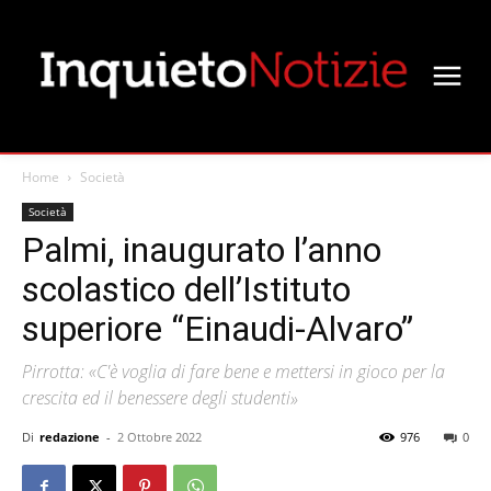
Home
Società
Società
Palmi, inaugurato l’anno
scolastico dell’Istituto
superiore “Einaudi-Alvaro”
Pirrotta: «C'è voglia di fare bene e mettersi in gioco per la
crescita ed il benessere degli studenti»
Di
redazione
-
2 Ottobre 2022
976
0