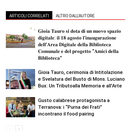
ARTICOLI CORRELATI
ALTRO DALL'AUTORE
𝐆𝐢𝐨𝐢𝐚 𝐓𝐚𝐮𝐫𝐨 𝐬𝐢 𝐝𝐨𝐭𝐚 𝐝𝐢 𝐮𝐧 𝐧𝐮𝐨𝐯𝐨 𝐬𝐩𝐚𝐳𝐢𝐨
𝐝𝐢𝐠𝐢𝐭𝐚𝐥𝐞: 𝐢𝐥 𝟏𝟖 𝐚𝐠𝐨𝐬𝐭𝐨 𝐥’𝐢𝐧𝐚𝐮𝐠𝐮𝐫𝐚𝐳𝐢𝐨𝐧𝐞
𝐝𝐞𝐥𝐥’𝐀𝐫𝐞𝐚 𝐃𝐢𝐠𝐢𝐭𝐚𝐥𝐞 𝐝𝐞𝐥𝐥𝐚 𝐁𝐢𝐛𝐥𝐢𝐨𝐭𝐞𝐜𝐚
𝐂𝐨𝐦𝐮𝐧𝐚𝐥𝐞 𝐞 𝐝𝐞𝐥 𝐩𝐫𝐨𝐠𝐞𝐭𝐭𝐨 “𝐀𝐦𝐢𝐜𝐢 𝐝𝐞𝐥𝐥𝐚
𝐁𝐢𝐛𝐥𝐢𝐨𝐭𝐞𝐜𝐚”
Gioia Tauro, cerimonia di Intitolazione
e Svelatura del Busto di Mons. Luciano
Bux: Un Tributoalla Memoria e all’Arte
Gusto calabrese protagonista a
Terranova: i “Purna dei Frati”
incontrano il food pairing