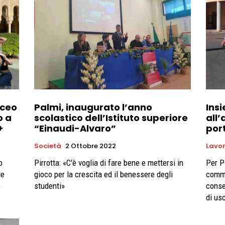
iceo
Palmi, inaugurato l’anno
Ins
o a
scolastico dell’Istituto superiore
all
+
“Einaudi-Alvaro”
por
Società
2 Ottobre 2022
Lavo
o
Pirrotta: «C'è voglia di fare bene e mettersi in
Per Pi
le
gioco per la crescita ed il benessere degli
comme
o
studenti»
consen
di usc