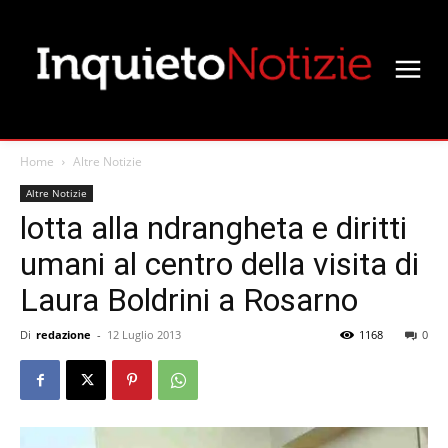
Home
Altre Notizie
Altre Notizie
lotta alla ndrangheta e diritti
umani al centro della visita di
Laura Boldrini a Rosarno
Di
redazione
-
12 Luglio 2013
1168
0