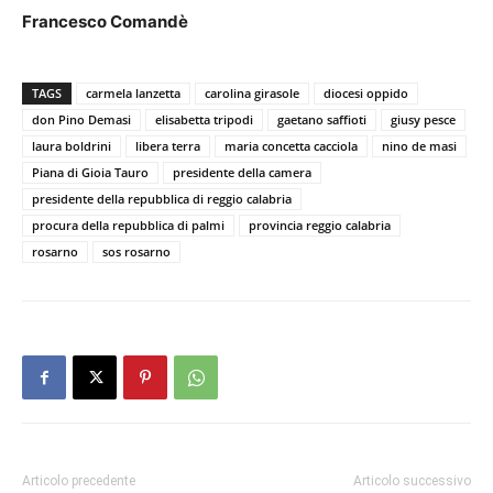
Francesco Comandè
TAGS
carmela lanzetta
carolina girasole
diocesi oppido
don Pino Demasi
elisabetta tripodi
gaetano saffioti
giusy pesce
laura boldrini
libera terra
maria concetta cacciola
nino de masi
Piana di Gioia Tauro
presidente della camera
presidente della repubblica di reggio calabria
procura della repubblica di palmi
provincia reggio calabria
rosarno
sos rosarno
Articolo precedente
Articolo successivo