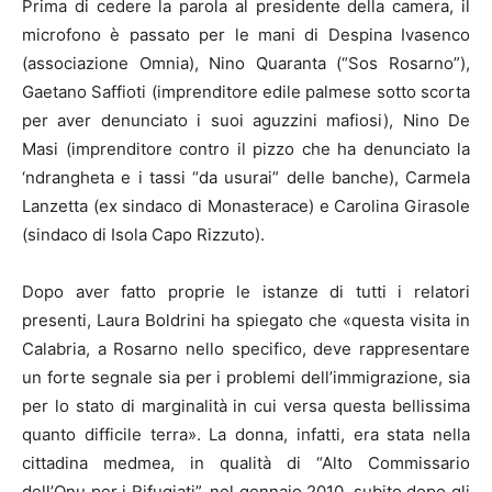
Prima di cedere la parola al presidente della camera, il
microfono è passato per le mani di Despina Ivasenco
(associazione Omnia), Nino Quaranta (“Sos Rosarno”),
Gaetano Saffioti (imprenditore edile palmese sotto scorta
per aver denunciato i suoi aguzzini mafiosi), Nino De
Masi (imprenditore contro il pizzo che ha denunciato la
‘ndrangheta e i tassi “da usurai” delle banche), Carmela
Lanzetta (ex sindaco di Monasterace) e Carolina Girasole
(sindaco di Isola Capo Rizzuto).
Dopo aver fatto proprie le istanze di tutti i relatori
presenti, Laura Boldrini ha spiegato che «questa visita in
Calabria, a Rosarno nello specifico, deve rappresentare
un forte segnale sia per i problemi dell’immigrazione, sia
per lo stato di marginalità in cui versa questa bellissima
quanto difficile terra». La donna, infatti, era stata nella
cittadina medmea, in qualità di “Alto Commissario
dell’Onu per i Rifugiati”, nel gennaio 2010, subito dopo gli