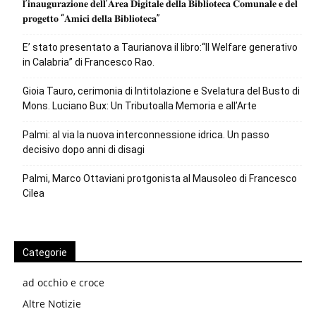
𝐥’𝐢𝐧𝐚𝐮𝐠𝐮𝐫𝐚𝐳𝐢𝐨𝐧𝐞 𝐝𝐞𝐥𝐥’𝐀𝐫𝐞𝐚 𝐃𝐢𝐠𝐢𝐭𝐚𝐥𝐞 𝐝𝐞𝐥𝐥𝐚 𝐁𝐢𝐛𝐥𝐢𝐨𝐭𝐞𝐜𝐚 𝐂𝐨𝐦𝐮𝐧𝐚𝐥𝐞 𝐞 𝐝𝐞𝐥
𝐩𝐫𝐨𝐠𝐞𝐭𝐭𝐨 “𝐀𝐦𝐢𝐜𝐢 𝐝𝐞𝐥𝐥𝐚 𝐁𝐢𝐛𝐥𝐢𝐨𝐭𝐞𝐜𝐚”
E’ stato presentato a Taurianova il libro:“Il Welfare generativo
in Calabria” di Francesco Rao.
Gioia Tauro, cerimonia di Intitolazione e Svelatura del Busto di
Mons. Luciano Bux: Un Tributoalla Memoria e all’Arte
Palmi: al via la nuova interconnessione idrica. Un passo
decisivo dopo anni di disagi
Palmi, Marco Ottaviani protgonista al Mausoleo di Francesco
Cilea
Categorie
ad occhio e croce
Altre Notizie