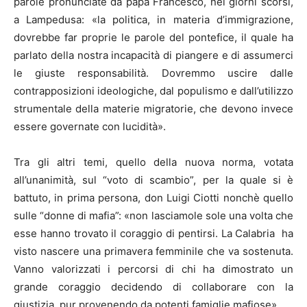
parole pronunciate da papa Francesco, nei giorni scorsi,
a Lampedusa: «la politica, in materia d’immigrazione,
dovrebbe far proprie le parole del pontefice, il quale ha
parlato della nostra incapacità di piangere e di assumerci
le giuste responsabilità. Dovremmo uscire dalle
contrapposizioni ideologiche, dal populismo e dall’utilizzo
strumentale della materie migratorie, che devono invece
essere governate con lucidità».
Tra gli altri temi, quello della nuova norma, votata
all’unanimità, sul “voto di scambio”, per la quale si è
battuto, in prima persona, don Luigi Ciotti nonchè quello
sulle “donne di mafia”: «non lasciamole sole una volta che
esse hanno trovato il coraggio di pentirsi. La Calabria ha
visto nascere una primavera femminile che va sostenuta.
Vanno valorizzati i percorsi di chi ha dimostrato un
grande coraggio decidendo di collaborare con la
giustizia, pur provenendo da potenti famiglie mafiose».