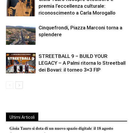
premia l’eccellenza culturale:
riconoscimento a Carla Morogallo
Cinquefrondi, Piazza Marconi torna a
splendere
STREETBALL 9 – BUILD YOUR
LEGACY – A Palmi ritorna lo Streetball
dei Bovari: il torneo 3×3 FIP
Ultimi Articoli
𝐆𝐢𝐨𝐢𝐚 𝐓𝐚𝐮𝐫𝐨 𝐬𝐢 𝐝𝐨𝐭𝐚 𝐝𝐢 𝐮𝐧 𝐧𝐮𝐨𝐯𝐨 𝐬𝐩𝐚𝐳𝐢𝐨 𝐝𝐢𝐠𝐢𝐭𝐚𝐥𝐞: 𝐢𝐥 𝟏𝟖 𝐚𝐠𝐨𝐬𝐭𝐨