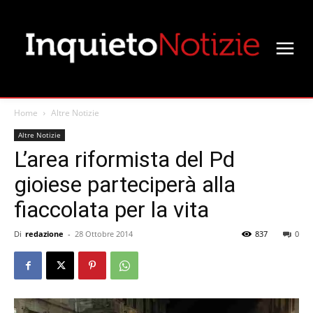
Home
Altre Notizie
Altre Notizie
L’area riformista del Pd
gioiese parteciperà alla
fiaccolata per la vita
Di
redazione
-
28 Ottobre 2014
837
0