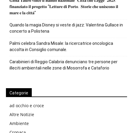
𝐆𝐢𝐨𝐢𝐚 𝐓𝐚𝐮𝐫𝐨 𝐯𝐢𝐧𝐜𝐞 𝐢𝐥 𝐁𝐚𝐧𝐝𝐨 𝐧𝐚𝐳𝐢𝐨𝐧𝐚𝐥𝐞 “𝐂𝐢𝐭𝐭𝐚̀ 𝐜𝐡𝐞 𝐋𝐞𝐠𝐠𝐞” 𝟐𝟎𝟐𝟓:
𝐟𝐢𝐧𝐚𝐧𝐳𝐢𝐚𝐭𝐨 𝐢𝐥 𝐩𝐫𝐨𝐠𝐞𝐭𝐭𝐨 “𝐋𝐞𝐭𝐭𝐮𝐫𝐞 𝐝𝐢 𝐏𝐨𝐫𝐭𝐨. 𝐒𝐭𝐨𝐫𝐢𝐞 𝐜𝐡𝐞 𝐮𝐧𝐢𝐬𝐜𝐨𝐧𝐨 𝐢𝐥
𝐦𝐚𝐫𝐞 𝐞 𝐥𝐚 𝐜𝐢𝐭𝐭𝐚̀”
Quando la magia Disney si veste di jazz: Valentina Gullace in
concerto a Polistena
Palmi celebra Sandra Misale: la ricercatrice oncologica
accolta in Consiglio comunale.
Carabinieri di Reggio Calabria denunciano tre persone per
illeciti ambientali nelle zone di Mosorrofa e Cataforio
Categorie
ad occhio e croce
Altre Notizie
Ambiente
Cronaca