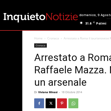
domenica, 9 Agost
C
31.6
Palmi
Home
Cronaca
Arrestato a Roma il taurianovese
Cronaca
Arrestato a Roma
Raffaele Mazza.
un arsenale
Di
Viviana Minasi
-
18 Ottobre 2014