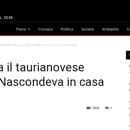
o, 2026
Piana
Cronaca
Politica
Società
Ambiente
C
 Raffaele Mazza. Nascondeva in casa un arsenale
 il taurianovese
 Nascondeva in casa
1829
0