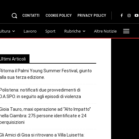
CONTATTI
COOKIE POLICY
PRIVACY POLICY
ultura
Lavoro
Sport
Rubriche
Altre Notizie
Ultimi Articoli
Ritorna il Palmi Young Summer Festival, giunto
alla sua terza edizione.
Polistena: notificati due provvedimenti di
D.A.SPO. in seguito agli episodi di violenza
Gioia Tauro, maxi operazione ad “Alto Impatto”
nella Ciambra: 275 persone identificate e 24
perquisizioni
Gli Amici di Gisa si ritrovano a Villa Luisetta: