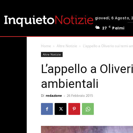
giovedì, 6 Agosto, 
C
27
Palmi
Home
Altre Notizie
L’appello a Oliverio sui temi a
Altre Notizie
L’appello a Oliver
ambientali
Di
redazione
-
26 Febbraio 2015