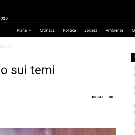
2026
Piana
Cronaca
Politica
Società
Ambiente
C
mbientali
io sui temi
843
0