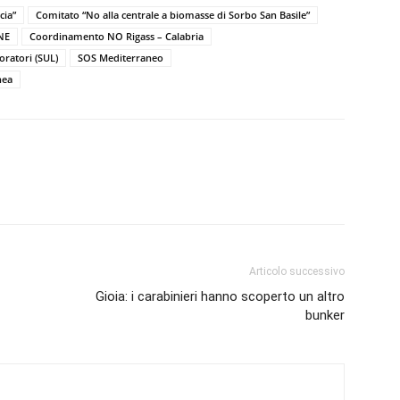
cia”
Comitato “No alla centrale a biomasse di Sorbo San Basile”
NE
Coordinamento NO Rigass – Calabria
oratori (SUL)
SOS Mediterraneo
nea
Articolo successivo
Gioia: i carabinieri hanno scoperto un altro
bunker