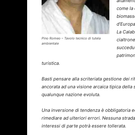
altament
come la 
biomasse
d’Europa
La Calab
Pino Romeo – Tavolo tecnico di tutela
cialtrone
ambientale
succedut
patrimon
turistica.
Basti pensare alla scriteriata gestione dei r
ancorata ad una visione arcaica tipica dell
qualunque nazione evoluta.
Una inversione di tendenza è obbligatoria ed 
rimediare ad ulteriori errori. Nessuna strada
interessi di parte potrà essere tollerata.