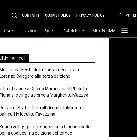
CONTATTI
COOKIE POLICY
PRIVACY POLICY
ultura
Lavoro
Sport
Rubriche
Altre Notizie
Ultimi Articoli
Melicuccà, Festa della Poesia dedicata a
Lorenzo Calogero alla terza edizione
Intimidazione a Oppido Mamertina, il PD della
Piana si stringe attorno a Margherita Mazzeo
Polizia di Stato: Controllati due stabilimenti
balneari in località Favazzina
Beach volley, grande successo a Cinquefrondi
per la dodicesima edizione del torneo