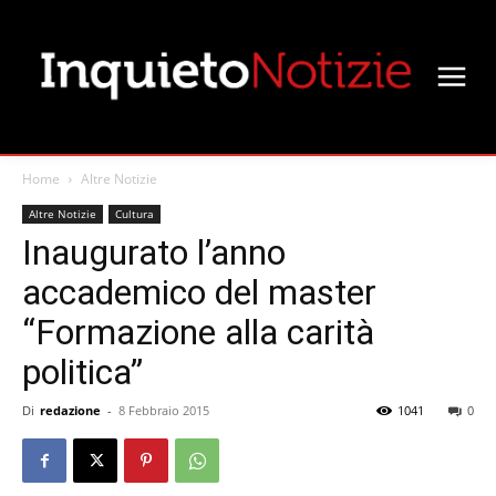
Home
Altre Notizie
Altre Notizie
Cultura
Inaugurato l’anno
accademico del master
“Formazione alla carità
politica”
Di
redazione
-
8 Febbraio 2015
1041
0