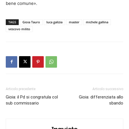
bene comune».
TAGS
Gioia Tauro
luca galizia
master
michele gallina
vescovo milito
Articolo precedente
Articolo successivo
Gioia: il Pd si congratula col
Gioia: differenziata allo
sub commissario
sbando