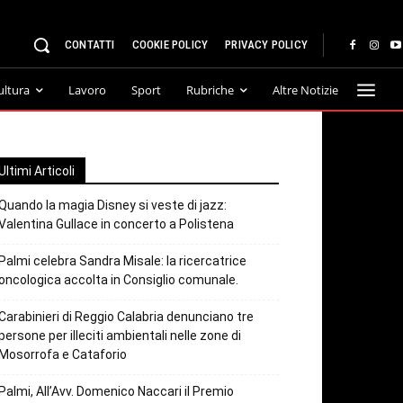
CONTATTI
COOKIE POLICY
PRIVACY POLICY
ultura
Lavoro
Sport
Rubriche
Altre Notizie
Ultimi Articoli
Quando la magia Disney si veste di jazz:
Valentina Gullace in concerto a Polistena
Palmi celebra Sandra Misale: la ricercatrice
oncologica accolta in Consiglio comunale.
Carabinieri di Reggio Calabria denunciano tre
persone per illeciti ambientali nelle zone di
Mosorrofa e Cataforio
Palmi, All’Avv. Domenico Naccari il Premio