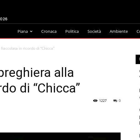
2026
Piana
Cronaca
Politica
Società
Ambiente
C
 fiaccolata in ricordo di “Chicca”
preghiera alla
rdo di “Chicca”
1227
0