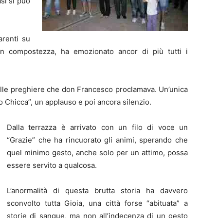
si si può
arenti su
n compostezza, ha emozionato ancor di più tutti i
alle preghiere che don Francesco proclamava. Un’unica
iao Chicca”, un applauso e poi ancora silenzio.
Dalla terrazza è arrivato con un filo di voce un
“Grazie” che ha rincuorato gli animi, sperando che
quel minimo gesto, anche solo per un attimo, possa
essere servito a qualcosa.
L’anormalità di questa brutta storia ha davvero
sconvolto tutta Gioia, una città forse “abituata” a
storie di sangue, ma non all’indecenza di un gesto