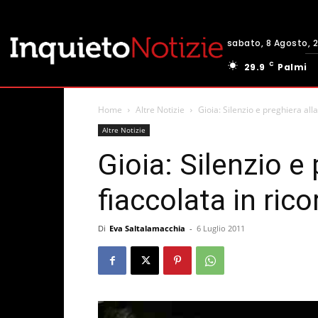
sabato, 8 Agosto, 
C
29.9
Palmi
Home
Altre Notizie
Gioia: Silenzio e preghiera alla
Altre Notizie
Gioia: Silenzio e 
fiaccolata in rico
Di
Eva Saltalamacchia
-
6 Luglio 2011