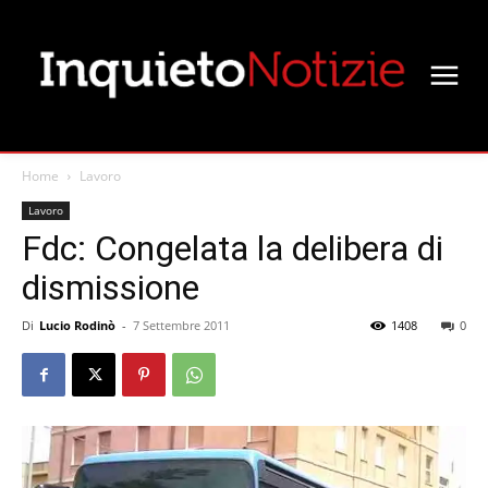
Home
Lavoro
Lavoro
Fdc: Congelata la delibera di
dismissione
Di
Lucio Rodinò
-
7 Settembre 2011
1408
0