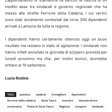
L’appuntamento di stamattina ha sancito la nascita di un
inedito asse tra sindacati e governo regionale che ha
messo alle strette Ferrovie della Calabria, i cui vertici
sono stati duramente contestati dai circa 300 dipendenti
arrivati a Lamezia da tutta la regione.
I dipendenti hanno certamente ottenuto oggi un buon
risultato ma restano in stato di agitazione. I sindacati non
hanno infatti annullato la giornata di sciopero prevista per
lunedì prossimo ma che, per motivi tecnici, dovrebbe
slittare al 19 settembre.
Lucio Rodinò
TAGS
autobus
calabria
Consigliere
dipendenti
ferrovie della calabria
Gioia Tauro
incontro
lamezia terme
orsomarso
Piana di Gioia Tauro
Regione
sciopero
sindacati