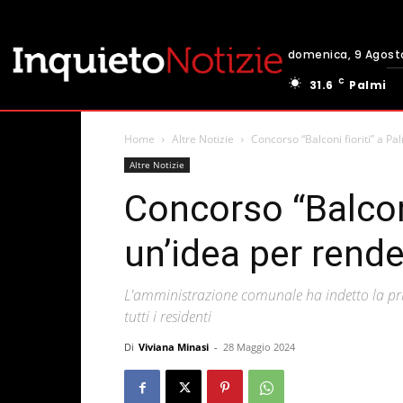
domenica, 9 Agost
C
31.6
Palmi
Home
Altre Notizie
Concorso “Balconi fioriti” a Pal
Altre Notizie
Concorso “Balconi
un’idea per render
L'amministrazione comunale ha indetto la pri
tutti i residenti
Di
Viviana Minasi
-
28 Maggio 2024