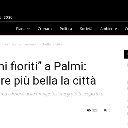
o, 2026
Piana
Cronaca
Politica
Società
Ambiente
C
mi: un’idea per rendere più bella la città
 fioriti” a Palmi:
e più bella la città
ma edizione della manifestazione gratuita e aperta a
528
0