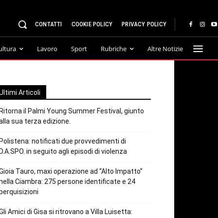
CONTATTI
COOKIE POLICY
PRIVACY POLICY
ultura
Lavoro
Sport
Rubriche
Altre Notizie
Ultimi Articoli
Ritorna il Palmi Young Summer Festival, giunto
alla sua terza edizione.
Polistena: notificati due provvedimenti di
D.A.SPO. in seguito agli episodi di violenza
Gioia Tauro, maxi operazione ad “Alto Impatto”
nella Ciambra: 275 persone identificate e 24
perquisizioni
Gli Amici di Gisa si ritrovano a Villa Luisetta: