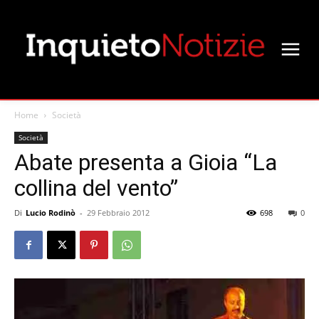
Home
Società
Società
Abate presenta a Gioia “La
collina del vento”
Di
Lucio Rodinò
-
29 Febbraio 2012
698
0