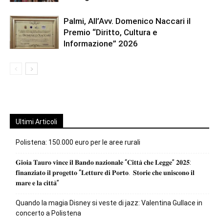
Palmi, All’Avv. Domenico Naccari il
Premio “Diritto, Cultura e
Informazione” 2026
Ultimi Articoli
Polistena: 150.000 euro per le aree rurali
𝐆𝐢𝐨𝐢𝐚 𝐓𝐚𝐮𝐫𝐨 𝐯𝐢𝐧𝐜𝐞 𝐢𝐥 𝐁𝐚𝐧𝐝𝐨 𝐧𝐚𝐳𝐢𝐨𝐧𝐚𝐥𝐞 “𝐂𝐢𝐭𝐭𝐚̀ 𝐜𝐡𝐞 𝐋𝐞𝐠𝐠𝐞” 𝟐𝟎𝟐𝟓:
𝐟𝐢𝐧𝐚𝐧𝐳𝐢𝐚𝐭𝐨 𝐢𝐥 𝐩𝐫𝐨𝐠𝐞𝐭𝐭𝐨 “𝐋𝐞𝐭𝐭𝐮𝐫𝐞 𝐝𝐢 𝐏𝐨𝐫𝐭𝐨. 𝐒𝐭𝐨𝐫𝐢𝐞 𝐜𝐡𝐞 𝐮𝐧𝐢𝐬𝐜𝐨𝐧𝐨 𝐢𝐥
𝐦𝐚𝐫𝐞 𝐞 𝐥𝐚 𝐜𝐢𝐭𝐭𝐚̀”
Quando la magia Disney si veste di jazz: Valentina Gullace in
concerto a Polistena