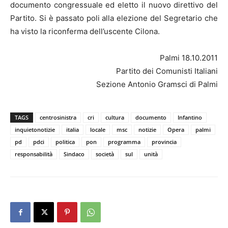
documento congressuale ed eletto il nuovo direttivo del
Partito. Si è passato poli alla elezione del Segretario che
ha visto la riconferma dell’uscente Cilona.
Palmi 18.10.2011
Partito dei Comunisti Italiani
Sezione Antonio Gramsci di Palmi
TAGS
centrosinistra
cri
cultura
documento
Infantino
inquietonotizie
italia
locale
msc
notizie
Opera
palmi
pd
pdci
politica
pon
programma
provincia
responsabilità
Sindaco
società
sul
unità