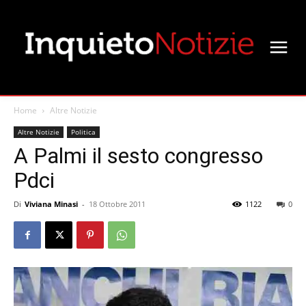
Home
Altre Notizie
Altre Notizie
Politica
A Palmi il sesto congresso
Pdci
Di
Viviana Minasi
-
18 Ottobre 2011
1122
0