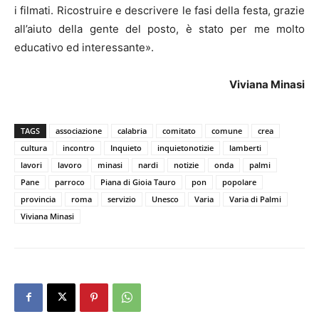
i filmati. Ricostruire e descrivere le fasi della festa, grazie
all’aiuto della gente del posto, è stato per me molto
educativo ed interessante».
Viviana Minasi
TAGS
associazione
calabria
comitato
comune
crea
cultura
incontro
Inquieto
inquietonotizie
lamberti
lavori
lavoro
minasi
nardi
notizie
onda
palmi
Pane
parroco
Piana di Gioia Tauro
pon
popolare
provincia
roma
servizio
Unesco
Varia
Varia di Palmi
Viviana Minasi