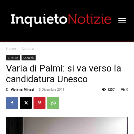
Home
Cultura
Cultura
Società
Varia di Palmi: si va verso la
candidatura Unesco
Di
Viviana Minasi
-
5 Dicembre 2011
1257
0